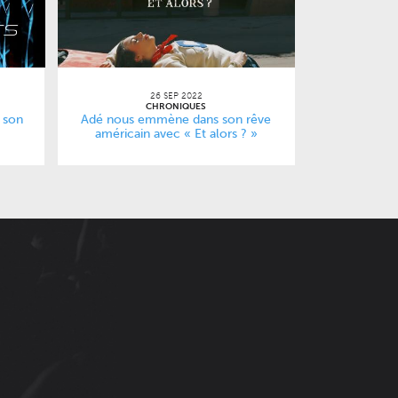
26 SEP 2022
CHRONIQUES
t son
Adé nous emmène dans son rêve
américain avec « Et alors ? »