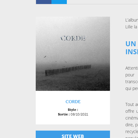
L’albu
Lille 
UN
INS
Attent
pour
trans
qui pe
CORDE
Tout 
Style :
offre 
08/10/2021
Sortie :
ciném
dire, 
recycl
SITE WEB