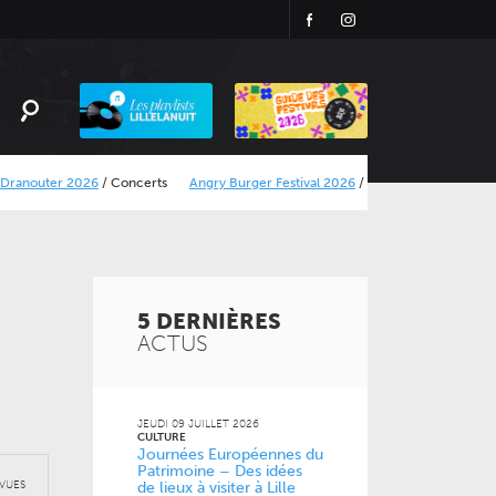
Facebook
Instagram
Playlist
LillelaNuit
2026
/
Concerts
Angry Burger Festival 2026
/
Concerts
Le Calais Street Art F
5
DERNIÈRES
ACTUS
JEUDI 09 JUILLET 2026
CULTURE
Journées Européennes du
Patrimoine – Des idées
VUES
de lieux à visiter à Lille