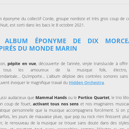
m éponyme du collectif Corde, groupe nordiste et très gros coup de 
la Nuit, est sorti dans les bacs le 8 octobre 2021.
 ALBUM ÉPONYME DE DIX MORCE
PIRÉS DU MONDE MARIN
ion,
pépite en vue
, découverte de l’année, vinyle translucide à offri
 tous les amoureux de la musique folk, électro,
cendantale… Qu’importe… L’album déploie des contrées sonores sans 
uvent évoquer le magnifique travail du
Hidden Orchestra
.
aussi audacieux que
Mammal Hands
ou le
Portico Quartet
, le trio lil
un coup de fouet,
activant tous nos sens
et nos imaginaires musica
atique personnelle que la musique accompagnera forcément. Si on 
parfois, les jours de mauvaise pluie, que pop ou rock n’en finissent pl
er, le renouveau de la musique se trouve sans doute dans des style