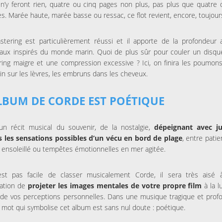
 n’y feront rien, quatre ou cinq pages non plus, pas plus que quatre 
s. Marée haute, marée basse ou ressac, ce flot revient, encore, toujour
tering est particulièrement réussi et il apporte de la profondeur 
aux inspirés du monde marin. Quoi de plus sûr pour couler un disqu
ing maigre et une compression excessive ? Ici, on finira les poumons
salin sur les lèvres, les embruns dans les cheveux.
LBUM DE CORDE EST POÉTIQUE
un récit musical du souvenir, de la nostalgie,
dépeignant avec ju
s les sensations possibles d’un vécu en bord de plage
, entre pati
ensoleillé ou tempêtes émotionnelles en mer agitée.
n’est pas facile de classer musicalement Corde, il sera très aisé 
nation de
projeter les images mentales de votre propre film
à la l
de vos perceptions personnelles. Dans une musique tragique et profo
 mot qui symbolise cet album est sans nul doute : poétique.