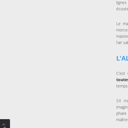
lignes
écoute
Le mas
morce
master
l’air 
L'A
C’est 
toute
temps 
S’il 
imagi
phare 
maître