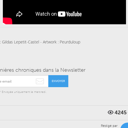
: Gildas Lepetit-Castel - Artwork : Peurduloup
rnières chroniques dans la Newsletter
ENVOYER
* Envoyée uniquement le mercredi.
4245
Rédigé par