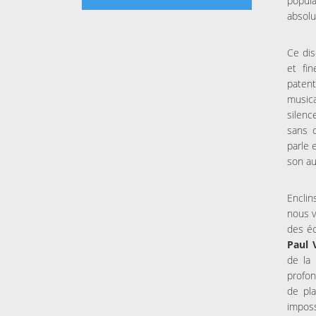
popul
absolu
Ce dis
et fi
paten
music
silenc
sans 
parle 
son au
Enclin
nous v
des éc
Paul 
de la 
profo
de pla
imposs