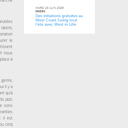
cherche
MARDI 23 JUIN 2026
DIVERS
Des initiations gratuites au
West Coast Swing tout
leutées
l’été avec West in Lille
latent,
iration
urer le
 tissent
Il nous
 place à
 genre,
i il y a
nt qu’à
u jazz,
de sons
aranties
 il est
 ou cinq