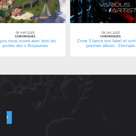
06 MAR 2023
09 JAN 2023
CHRONIQUES
CHRONIQUES
you nous ouvre avec brio les
Zone 3 lance son label et sor
portes des « Royaumes
premier album : Eternalis
Minuscules »
VOYER