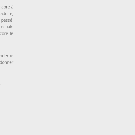
ncore à
adulte,
 passé.
rochain
core le
moderne
 donner