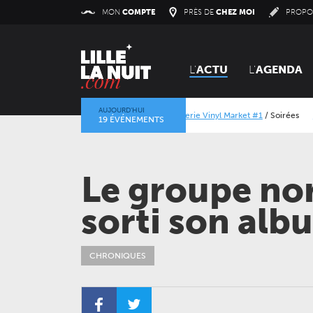
Panneau de gestion des cookies
MON
COMPTE
PRÈS DE
CHEZ MOI
PROPO
L'
ACTU
L'
AGENDA
AUJOURD’HUI
Orangerie Vinyl Market #1
/
Soirées
Alcatraz Fes
19 ÉVÉNEMENTS
La mine dans l’objectif
/
Expositions
/
Centre Histori
Le groupe nor
sorti son al
CHRONIQUES