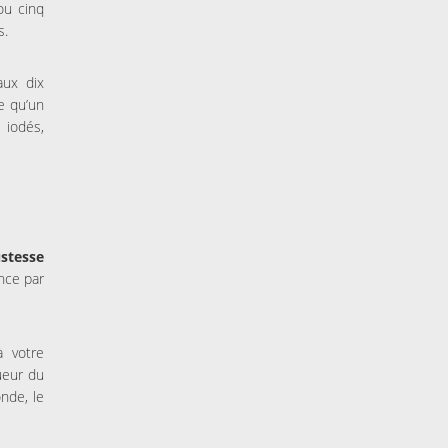
ou cinq
s.
aux dix
e qu’un
 iodés,
stesse
ence par
à votre
ueur du
nde, le