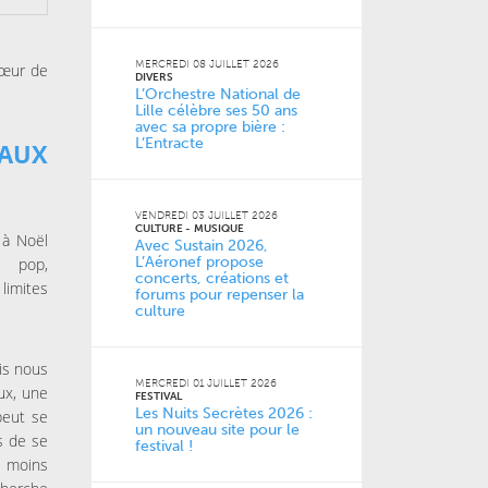
MERCREDI 08 JUILLET 2026
cœur de
DIVERS
L’Orchestre National de
Lille célèbre ses 50 ans
avec sa propre bière :
L’Entracte
AUX
VENDREDI 03 JUILLET 2026
CULTURE
MUSIQUE
r à Noël
Avec Sustain 2026,
L’Aéronef propose
 pop,
concerts, créations et
limites
forums pour repenser la
culture
lois nous
MERCREDI 01 JUILLET 2026
ux, une
FESTIVAL
Les Nuits Secrètes 2026 :
peut se
un nouveau site pour le
us de se
festival !
s moins