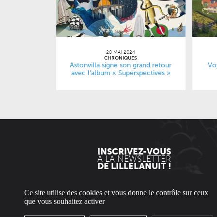
20 MAI 2024
CHRONIQUES
Astonvilla signe son grand retour
Vo
avec l’album « Superspectives »
INSCRIVEZ-VOUS
À LA NEWSLETTER
DE LILLELANUIT !
EN
Ce site utilise des cookies et vous donne le contrôle sur ceux
que vous souhaitez activer
* Envoyée uniquement le mercredi.