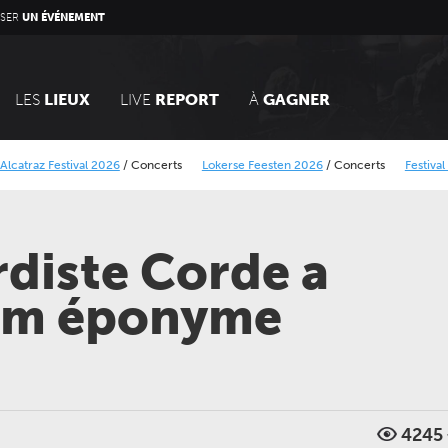
SER
UN ÉVÉNEMENT
LES
LIEUX
LIVE
REPORT
À
GAGNER
tival 2026
/
Concerts
Lokerse Feesten 2026
/
Concerts
Festival Dranouter 
que Minier
BB Rock festival 2026
/
Concerts
diste Corde a
bum éponyme
4245