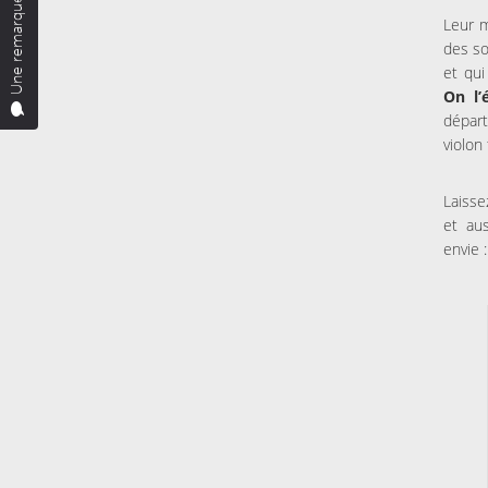
Une remarque ?
Leur 
des so
et qui
On l
dépar
violon 
Laisse
et aus
envie :