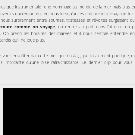
musique instrumentale rend hommage au monde de la mer mais plus e
uvenirs qui remontent en nous lorsqu’on les comprend mieux, une fois 
 nous surprennent entre sourires, tristesses et révoltes surgissant du
’écoute comme on voyage
, on rentre au port dans l’attente du p
t. On prend les horaires des marées et il nous semble entendre en
tandis qu’il ne joue plus.
z vous envoûter par cette musique nostalgique totalement poétique, 
si mordante qu’une bise rafraichissante. Le dernier clip pour vous