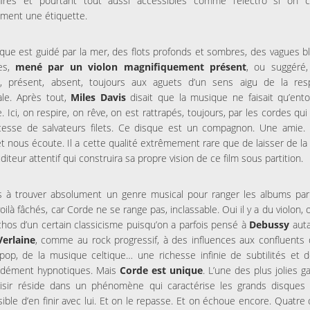
aires et pourtant tout aussi accessibles comme l’électro si on 
ment une étiquette.
que est guidé par la mer, des flots profonds et sombres, des vagues b
nes,
mené par un violon magnifiquement présent
, ou suggéré, 
t, présent, absent, toujours aux aguets d’un sens aigu de la resp
ale. Après tout,
Miles Davis
disait que la musique ne faisait qu’ento
e. Ici, on respire, on rêve, on est rattrapés, toujours, par les cordes qui
cesse de salvateurs filets. Ce disque est un compagnon. Une amie. 
et nous écoute. Il a cette qualité extrêmement rare que de laisser de la
diteur attentif qui construira sa propre vision de ce film sous partition.
s à trouver absolument un genre musical pour ranger les albums par
oilà fâchés, car Corde ne se range pas, inclassable. Oui il y a du violon, ou
hos d’un certain classicisme puisqu’on a parfois pensé à
Debussy
auta
Verlaine
, comme au rock progressif, à des influences aux confluents d
pop, de la musique celtique… une richesse infinie de subtilités et 
ndément hypnotiques. Mais
Corde est unique
. L’une des plus jolies g
isir réside dans un phénomène qui caractérise les grands disques :
ible d’en finir avec lui. Et on le repasse. Et on échoue encore. Quatre