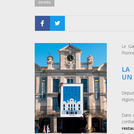
DIVERS
Le Ga
l’honn
LA
UN 
Depui
région
Dans c
confia
resta