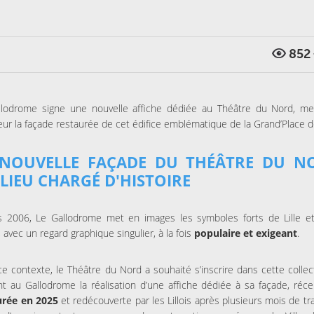
852
llodrome signe une nouvelle affiche dédiée au Théâtre du Nord, me
eur la façade restaurée de cet édifice emblématique de la Grand’Place de
 NOUVELLE FAÇADE DU THÉÂTRE DU N
LIEU CHARGÉ D'HISTOIRE
s 2006, Le Gallodrome met en images les symboles forts de Lille e
, avec un regard graphique singulier, à la fois
populaire et exigeant
.
e contexte, le Théâtre du Nord a souhaité s’inscrire dans cette collec
nt au Gallodrome la réalisation d’une affiche dédiée à sa façade, ré
urée en 2025
et redécouverte par les Lillois après plusieurs mois de tr