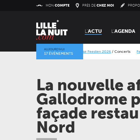
Panneau de gestion des cookies
MON
COMPTE
PRÈS DE
CHEZ MOI
PROPO
L'
ACTU
L'
AGENDA
AUJOURD’HUI
Lokerse Feesten 2026
/
Concerts
Festival Dra
17 ÉVÉNEMENTS
La mine dans l’objectif
/
Expositions
/
Centre Histo
La nouvelle a
Gallodrome p
façade restau
Nord