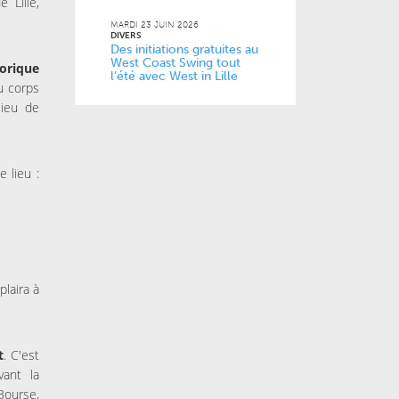
 Lille,
MARDI 23 JUIN 2026
DIVERS
Des initiations gratuites au
West Coast Swing tout
orique
l’été avec West in Lille
u corps
lieu de
 lieu :
.
plaira à
t
. C'est
ant la
 Bourse,