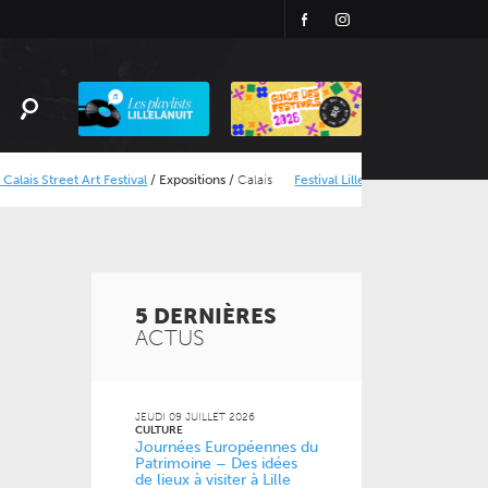
Facebook
Instagram
Playlist
LillelaNuit
et Art Festival
/
Expositions
/
Calais
Festival Lille Clef de Soleil 2026
/
Concerts
5
DERNIÈRES
ACTUS
JEUDI 09 JUILLET 2026
CULTURE
Journées Européennes du
Patrimoine – Des idées
de lieux à visiter à Lille