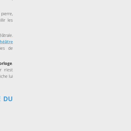
pierre,
lir les
éâtrale.
héâtre
ies de
orloge
.
r n’est
iche lui
E DU