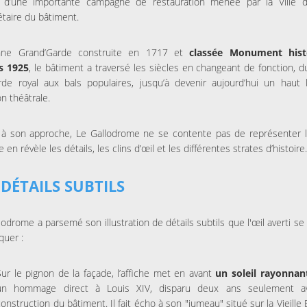
ue d’une importante campagne de restauration menée par la Ville de
étaire du bâtiment.
nne Grand’Garde construite en 1717 et
classée Monument hist
s 1925
, le bâtiment a traversé les siècles en changeant de fonction, d
de royal aux bals populaires, jusqu’à devenir aujourd’hui un haut 
on théâtrale.
 à son approche, Le Gallodrome ne se contente pas de représenter le
he en révèle les détails, les clins d’œil et les différentes strates d’histoire
 DÉTAILS SUBTILS
lodrome a parsemé son illustration de détails subtils que l'œil averti se 
quer :
Sur le pignon de la façade, l’affiche met en avant
un soleil rayonnan
un hommage direct à Louis XIV, disparu deux ans seulement av
construction du bâtiment. Il fait écho à son "jumeau" situé sur la Vieille