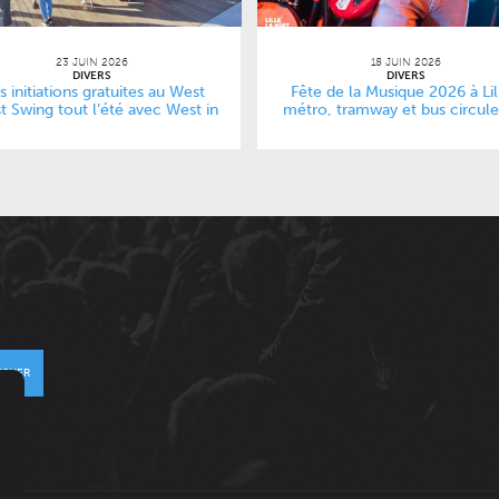
23 JUIN 2026
18 JUIN 2026
DIVERS
DIVERS
s initiations gratuites au West
Fête de la Musique 2026 à Lil
t Swing tout l’été avec West in
métro, tramway et bus circul
Lille
plus tard dans la nuit
VOYER