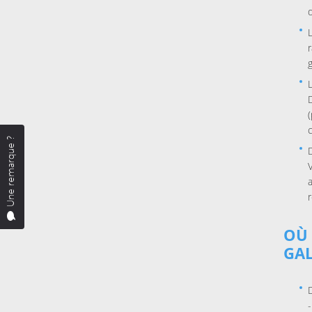
Une remarque ?
OÙ 
GA