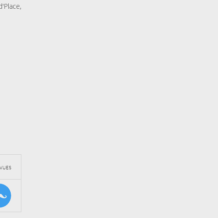
'Place,
VUES