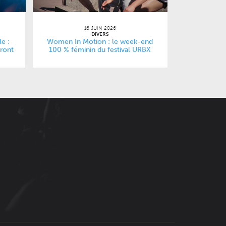
16 JUIN 2026
DIVERS
le :
Women In Motion : le week-end
eront
100 % féminin du festival URBX
dédié au parkour et aux sports
urbains