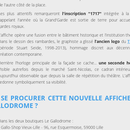
de l'autre côté de la place.
Les plus attentifs remarqueront
l'inscription "1717"
intégrée à la 
rappelant l'année où la Grand'Garde est sortie de terre pour accueil
gardes royaux.
L’affiche opère une fusion entre le bâtiment historique et l’institution th
Dans le dessin des rambardes, le graphiste a glissé
l’ancien logo
du
T
(période Stuart Seide, 1998-2013), hommage discret aux décenn
création contemporaine.
Derrière l’horloge principale de la façade se cache...
une seconde h
Visible autrefois depuis le marché Saint-Nicolas, ce cadran intérieu
aujourd’hui observable que depuis la salle de répétition du théâtre. L'aff
redonne symboliquement sa visibilité.
SE PROCURER CETTE NOUVELLE AFFICH
LLODROME ?
Dans les deux boutiques Le Gallodrome :
- Gallo-Shop Vieux-Lille - 96, rue Esquermoise, 59000 Lille