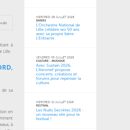
MERCREDI 08 JUILLET 2026
DIVERS
VUES
L’Orchestre National de
Lille célèbre ses 50 ans
avec sa propre bière :
L’Entracte
ttant à
 Lille.
VENDREDI 03 JUILLET 2026
CULTURE
MUSIQUE
ORD,
Avec Sustain 2026,
L’Aéronef propose
concerts, créations et
forums pour repenser la
culture
t de sa
MERCREDI 01 JUILLET 2026
FESTIVAL
Les Nuits Secrètes 2026 :
tion en
un nouveau site pour le
cemment
festival !
avaux, à