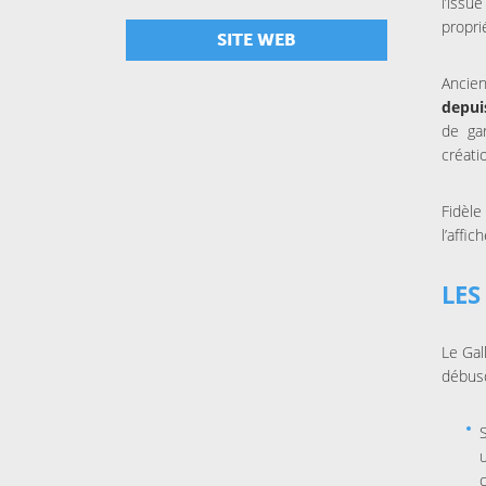
l’iss
propri
SITE WEB
Ancie
depui
de gar
créati
Fidèle
l’affic
LES
Le Gal
débus