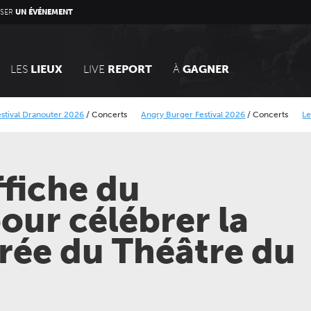
SER
UN ÉVÉNEMENT
LES
LIEUX
LIVE
REPORT
À
GAGNER
nouter 2026
/
Concerts
Angry Burger Festival 2026
/
Concerts
Le Calais Stre
rique Minier
Alcatraz Festival 2026
/
Concerts
ffiche du
our célébrer la
rée du Théâtre du