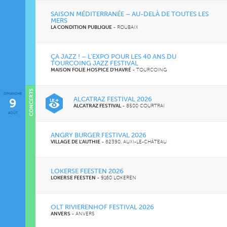
SAISON MÉDITERRANÉE – AU-DELÀ DE TOUTES LES
MERS
LA CONDITION PUBLIQUE
-
ROUBAIX
ÇA JAZZ ! – L’EXPO POUR LES 40 ANS DU
TOURCOING JAZZ FESTIVAL
MAISON FOLIE HOSPICE D’HAVRÉ
-
TOURCOING
CONCERTS
DIMANCHE
CINÉMA
ALCATRAZ FESTIVAL 2026
9
ALCATRAZ FESTIVAL
-
8500 COURTRAI
AOÛT
ANGRY BURGER FESTIVAL 2026
VILLAGE DE L'AUTHIE
-
62390, AUXI-LE-CHÂTEAU
LOKERSE FEESTEN 2026
LOKERSE FEESTEN
-
9160 LOKEREN
OLT RIVIERENHOF FESTIVAL 2026
ANVERS
-
ANVERS