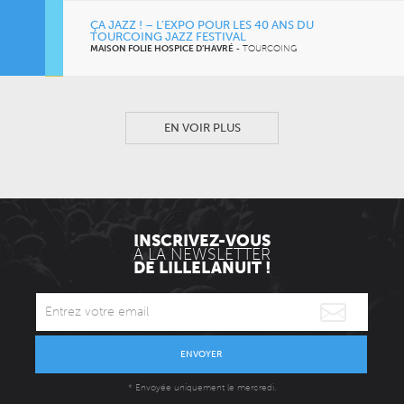
ÇA JAZZ ! – L’EXPO POUR LES 40 ANS DU
TOURCOING JAZZ FESTIVAL
MAISON FOLIE HOSPICE D’HAVRÉ
-
TOURCOING
CINÉMA
EN VOIR PLUS
INSCRIVEZ-VOUS
À LA NEWSLETTER
DE LILLELANUIT !
ENVOYER
* Envoyée uniquement le mercredi.