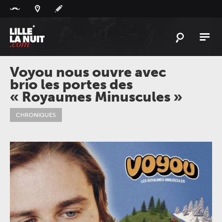
Panneau de gestion des cookies
L'
ACTU
Voyou nous ouvre avec
brio les portes des
L'
AGENDA
« Royaumes Minuscules »
LES
LIEUX
CHRONIQUES
LIVE
REPORT
À
GAGNER
PLAYLIST
LILLELANUIT