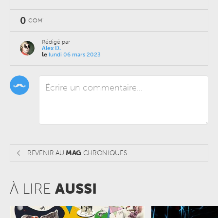
0
COM'
Rédigé par
Alex D.
le
lundi 06 mars 2023
REVENIR AU
MAG
CHRONIQUES
À LIRE
AUSSI