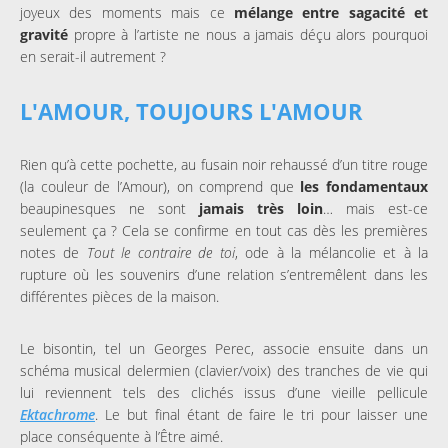
joyeux des moments mais ce
mélange entre sagacité et
gravité
propre à l’artiste ne nous a jamais déçu alors pourquoi
en serait-il autrement ?
L'AMOUR, TOUJOURS L'AMOUR
Rien qu’à cette pochette, au fusain noir rehaussé d’un titre rouge
(la couleur de l’Amour), on comprend que
les fondamentaux
beaupinesques ne sont
jamais très loin
… mais est-ce
seulement ça ? Cela se confirme en tout cas dès les premières
notes de
Tout le contraire de toi
, ode à la mélancolie et à la
rupture où les souvenirs d’une relation s’entremêlent dans les
différentes pièces de la maison.
Le bisontin, tel un Georges Perec, associe ensuite dans un
schéma musical delermien (clavier/voix) des tranches de vie qui
lui reviennent tels des clichés issus d’une vieille pellicule
Ektachrome
. Le but final étant de faire le tri pour laisser une
place conséquente à l’Être aimé.