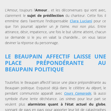
L’Amour, toujours l’
Amour
… et les déconvenues qui vont avec,
clairement le
sujet de prédilection
du chanteur. Cette fois il
emmène dans l’aventure l’indispensable
Clara Luciani
pour ce
que l’on pourrait appeler un
Je t’aime, moi non plus
. Entre
attirance, désir, impatience, une fois le but ultime atteint, chacun
se demande si le jeu en valait la chandelle… on vous laisse
deviner la réponse du personnage.
LE BEAUPAIN AFFECTIF LAISSE UNE
PLACE PRÉPONDÉRANTE AU
BEAUPAIN POLITIQUE
Toutefois le Beaupain affectif laisse une place prépondérante au
Beaupain politique. Esquissé déjà dans le célèbre
Au départ
, le
pendant communiste apparaît avec
Cours Camarade
, là aussi
symbole d’une lente déchéance.
Les sirènes
pour leur part se
veulent plus
alarmistes quant à l’état actuel du globe
,
sonnant de pays en pays pour apporter leur lot de catastrophes