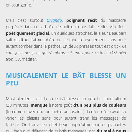
en tout genre.
Mais c’est surtout
Orlando
,
poignant récit
du massacre
perpétré dans cette boîte de nuit qui nous fait le plus vif effet :
poétiquement glacial
. En quelques strophes, le sieur Beaupain
sait restituer l’atmosphère de ce funeste événement sans pour
autant tomber dans le pathos. En deux phrases tout est dit : «
Ce
sont juste des gens qui s’embrassent, mais pour certains c’est déjà
trop
». A méditer.
MUSICALEMENT LE BÂT BLESSE UN
PEU
Musicalement c’est là où le bât blesse un peu. Le court album
(38 minutes)
manque
à notre goût
d’un peu plus de couleurs
(forcément avec une pochette au fusain…), là où un
Loin
avait su
varier les plaisirs sans pour autant trahir les messages de
l’artiste. On trouve en effet beaucoup d’atmosphères planantes
qui, bien que délivrant de subtils messages, ont
du mal à nous