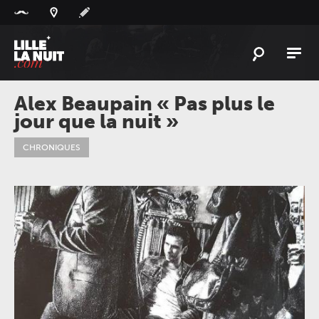
Panneau de gestion des cookies
L'
ACTU
Alex Beaupain « Pas plus le
jour que la nuit »
L'
AGENDA
LES
LIEUX
CHRONIQUES
LIVE
REPORT
À
GAGNER
PLAYLIST
LILLELANUIT