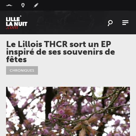
Panneau de gestion des cookies
L'
ACTU
Le Lillois THCR sort un EP
inspiré de ses souvenirs de
L'
AGENDA
fêtes
LES
LIEUX
CHRONIQUES
LIVE
REPORT
À
GAGNER
PLAYLIST
LILLELANUIT