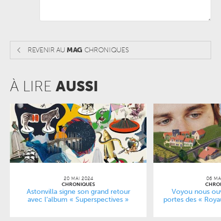
REVENIR AU
MAG
CHRONIQUES
À LIRE
AUSSI
20 MAI 2024
06 MA
CHRONIQUES
CHRO
Astonvilla signe son grand retour
Voyou nous ouv
avec l’album « Superspectives »
portes des « Roy