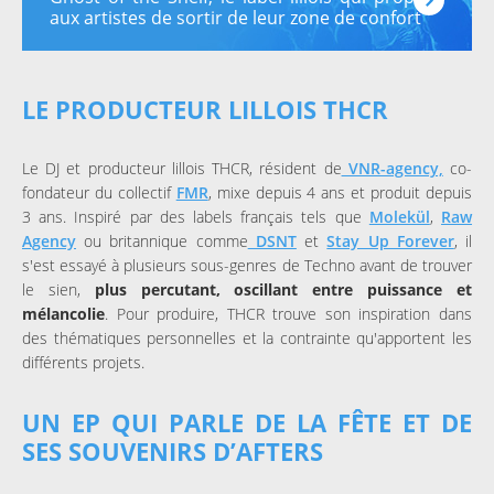
aux artistes de sortir de leur zone de confort
LE PRODUCTEUR LILLOIS THCR
Le DJ et producteur lillois THCR, résident de
VNR-agency,
co-
fondateur du collectif
FMR
, mixe depuis 4 ans et produit depuis
3 ans. Inspiré par des labels français tels que
Molekül
,
Raw
Agency
ou britannique comme
DSNT
et
Stay Up Forever
, il
s'est essayé à plusieurs sous-genres de Techno avant de trouver
le sien,
plus percutant, oscillant entre puissance et
mélancolie
. Pour produire, THCR trouve son inspiration dans
des thématiques personnelles et la contrainte qu'apportent les
différents projets.
UN EP QUI PARLE DE LA FÊTE ET DE
SES SOUVENIRS D’AFTERS