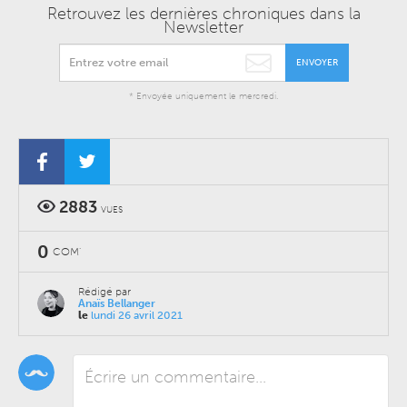
Retrouvez les dernières chroniques dans la
Newsletter
ENVOYER
* Envoyée uniquement le mercredi.
2883
VUES
0
COM'
Rédigé par
Anaïs Bellanger
le
lundi 26 avril 2021