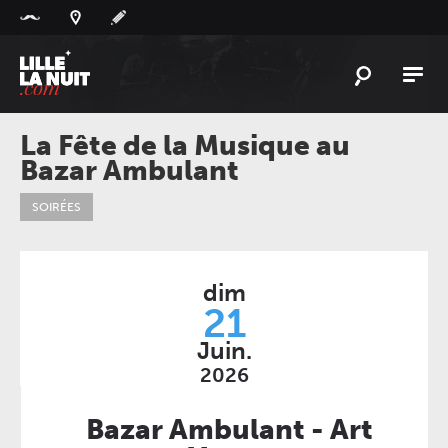
Panneau de gestion des cookies
L'
ACTU
La Fête de la Musique au
Bazar Ambulant
L'
AGENDA
LES
LIEUX
SOIRÉES
LIVE
REPORT
À
GAGNER
dim
21
PLAYLIST
LILLELANUIT
Juin.
2026
Bazar Ambulant - Art