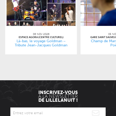
06 NOV 2026
05 NO
ESPACE AGORA (CENTRE CULTUREL)
GARE SAINT SAUVEUR
Là-bas, le voyage Goldman –
Champ de Mars
Tribute Jean-Jacques Goldman
Po
INSCRIVEZ-VOUS
À LA NEWSLETTER
DE LILLELANUIT !