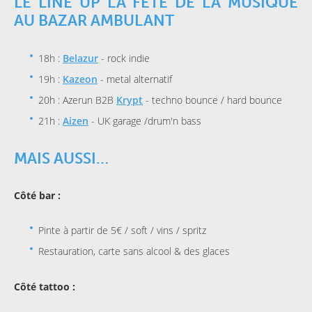
LE LINE UP LA FÊTE DE LA MUSIQUE
AU BAZAR AMBULANT
18h :
Belazur
- rock indie
19h :
Kazeon
- metal alternatif
20h : Azerun B2B
Krypt
- techno bounce / hard bounce
21h :
Aizen
- UK garage /drum'n bass
MAIS AUSSI…
Côté bar :
Pinte à partir de 5€ / soft / vins / spritz
Restauration, carte sans alcool & des glaces
Côté tattoo :