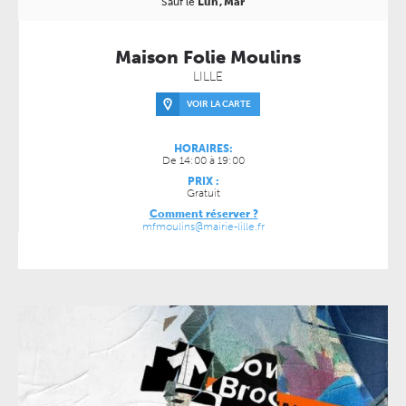
Sauf le
Lun
Mar
Maison Folie Moulins
LILLE
VOIR LA CARTE
HORAIRES:
De 14:00 à 19:00
PRIX :
Gratuit
Comment réserver ?
mfmoulins@mairie-lille.fr