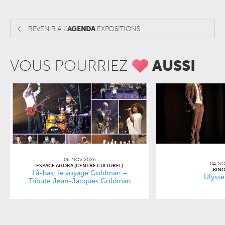
REVENIR A L'
AGENDA
EXPOSITIONS
VOUS POURRIEZ
AUSSI
06 NOV 2026
04 NO
ESPACE AGORA (CENTRE CULTUREL)
KINO
Là-bas, le voyage Goldman –
Ulysse
Tribute Jean-Jacques Goldman