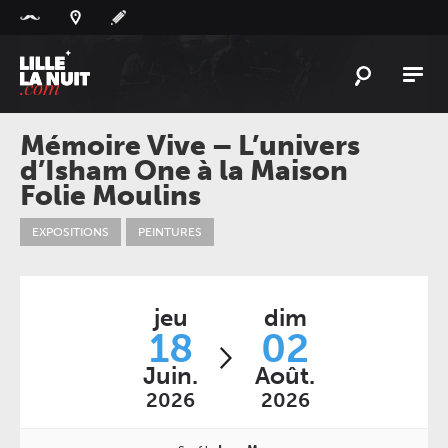
Panneau de gestion des cookies
L'
ACTU
Mémoire Vive – L’univers
d’Isham One à la Maison
L'
AGENDA
Folie Moulins
LES
LIEUX
EXPOSITIONS
PEINTURES
LIVE
REPORT
À
GAGNER
jeu
dim
PLAYLIST
18
02
LILLELANUIT
Juin.
Août.
2026
2026