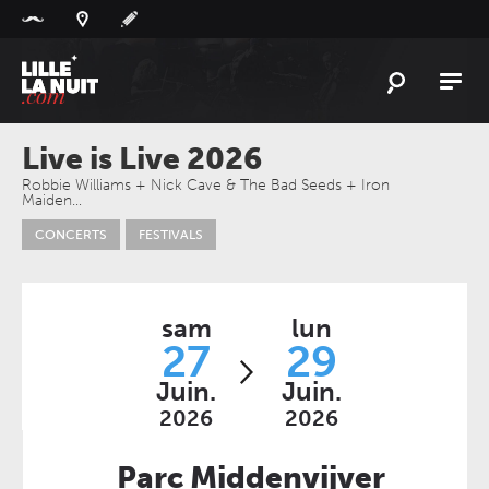
Panneau de gestion des cookies
L'
ACTU
Live is Live 2026
L'
AGENDA
Robbie Williams + Nick Cave & The Bad Seeds + Iron
Maiden…
LES
LIEUX
CONCERTS
FESTIVALS
LIVE
REPORT
À
GAGNER
sam
lun
27
29
PLAYLIST
LILLELANUIT
Juin.
Juin.
2026
2026
Parc Middenvijver