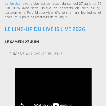
Le
festival
Live is Live est de retour du samedi 27 au lundi 29
juin 2026 avec série unique de concerts en plein air qui
transforme le Parc Middenvijver d'Anvers en un lieu intime et
chaleureux pour les amateurs de musique.
LE LINE-UP DU LIVE IS LIVE 2026
LE SAMEDI 27 JUIN
ROBBIE WILLIAMS : 21:45 - 23:45