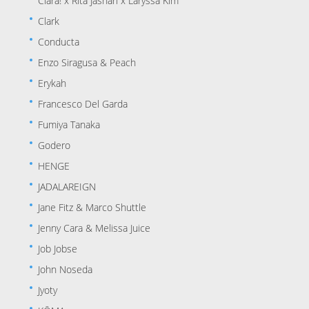
Clara! x Rita Jashari x Laryssa Kim
Clark
Conducta
Enzo Siragusa & Peach
Erykah
Francesco Del Garda
Fumiya Tanaka
Godero
HENGE
JADALAREIGN
Jane Fitz & Marco Shuttle
Jenny Cara & Melissa Juice
Job Jobse
John Noseda
Jyoty