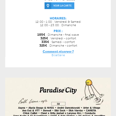
VOIR LA CARTE
HORAIRES:
12:00 - 1:00 : Vendredi & Samedi
12:00 - 23:00 : Dimanche
PRIX :
105
€
: Dimanche - final wave
325
€
: Vendredi - confort
335
€
: Samedi - confort
325
€
: Dimanche - confort
Comment réserver ?
Billetterie