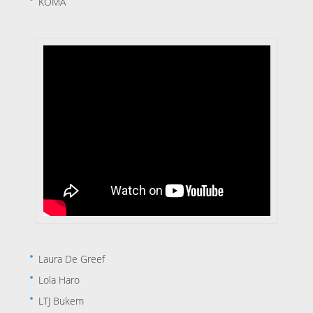
KŌMA
Laura De Greef
Lola Haro
LTJ Bukem