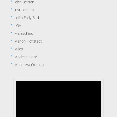
John Beltran
Just For Fun
Lefto Early Bird
LOV
Maraschino
Marlon Hoffstadt
Miles
Modeselektor
Monstera Occulta