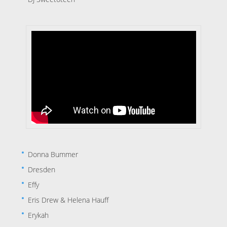
Donna Bummer
Dresden
Effy
Eris Drew & Helena Hauff
Erykah