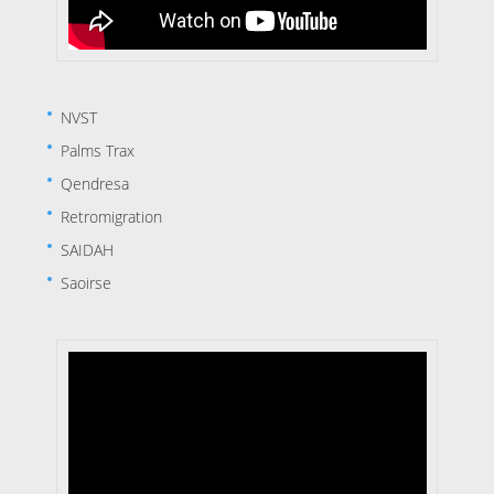
NVST
Palms Trax
Qendresa
Retromigration
SAIDAH
Saoirse