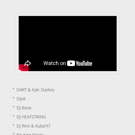
DART & Kyle Starkey
Dijoli
DJ Bone
DJ HEATSTRING
DJ Rino & Kuba'97
Floating Points