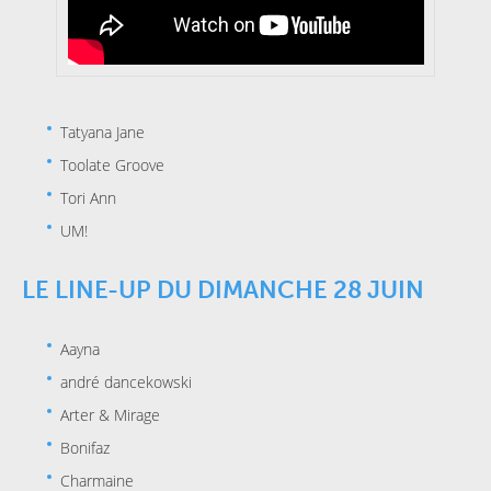
Tatyana Jane
Toolate Groove
Tori Ann
UM!
LE LINE-UP DU DIMANCHE 28 JUIN
Aayna
andré dancekowski
Arter & Mirage
Bonifaz
Charmaine