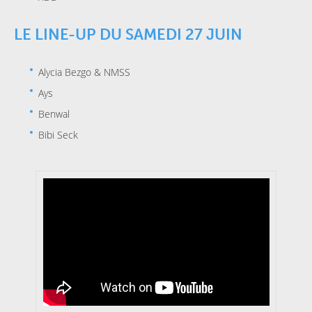
LE LINE-UP DU SAMEDI 27 JUIN
Alycia Bezgo & NMSS
Ays
Benwal
Bibi Seck