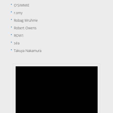
O'SIMMIE
r.omy
Robag Wruhme
Robert Owens
ROW1
séa
Takuya Nakamura