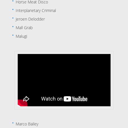
Horse Meat Disco
Interplanetary Criminal
Jeroen Delodder
Mall Grab
Malugi
Marco Bailey