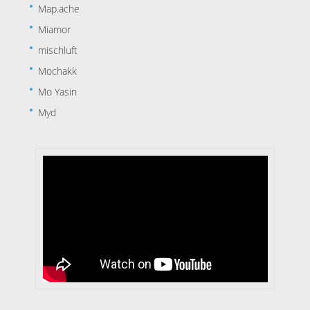
Map.ache
Miamor
mischluft
Mochakk
Mo Yasin
Myd