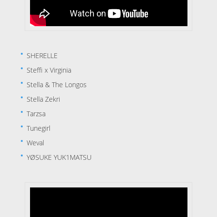
SHERELLE
Steffi x Virginia
Stella & The Longos
Stella Zekri
Tarzsa
Tunegirl
Weval
YØSUKE YUK1MATSU