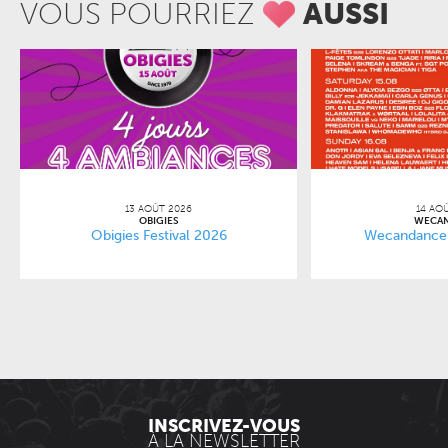
VOUS POURRIEZ
AUSSI
13 AOÛT 2026
14 AO
OBIGIES
WECA
Obigies Festival 2026
Wecandance 
INSCRIVEZ-VOUS
À LA NEWSLETTER