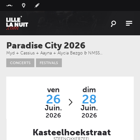
Panneau de gestion des cookies
L'
ACTU
Paradise City 2026
L'
AGENDA
Myd + Cassius + Aayna + Alycia Bezgo & NMSS…
CONCERTS
FESTIVALS
LES
LIEUX
LIVE
REPORT
À
GAGNER
ven
dim
26
28
PLAYLIST
Juin.
Juin.
LILLELANUIT
2026
2026
Kasteelhoekstraat
STEENOKKERZEEL