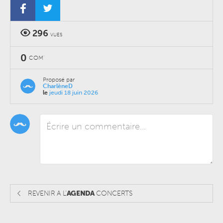
296
VUES
0
COM'
Proposé par
CharlèneD
le
jeudi 18 juin 2026
REVENIR A L'
AGENDA
CONCERTS