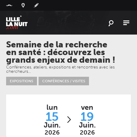
Panneau de gestion des cookies
L'
ACTU
Semaine de la recherche
en santé : découvrez les
L'
AGENDA
grands enjeux de demain !
LES
LIEUX
Conférences, ateliers, expositions et rencontres avec les
chercheurs…
LIVE
REPORT
EXPOSITIONS
CONFÉRENCES / VISITES
À
GAGNER
PLAYLIST
LILLELANUIT
lun
ven
15
19
Juin.
Juin.
2026
2026