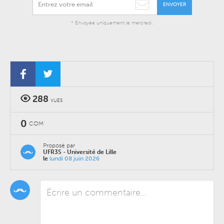
ENVOYER
* Envoyée uniquement le mercredi.
288
VUES
0
COM'
Proposé par
UFR3S - Université de Lille
le
lundi 08 juin 2026