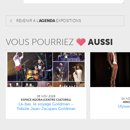
REVENIR A L'
AGENDA
EXPOSITIONS
VOUS POURRIEZ
AUSSI
06 NOV 2026
04 NO
ESPACE AGORA (CENTRE CULTUREL)
KINO
Là-bas, le voyage Goldman –
Ulysse
Tribute Jean-Jacques Goldman