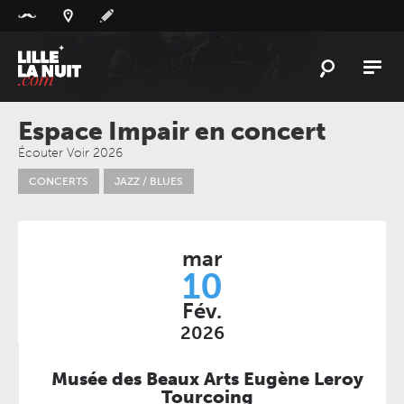
Panneau de gestion des cookies
L'
ACTU
Espace Impair en concert
L'
AGENDA
Écouter Voir 2026
CONCERTS
JAZZ / BLUES
LES
LIEUX
LIVE
REPORT
À
GAGNER
mar
10
PLAYLIST
Fév.
LILLELANUIT
2026
Musée des Beaux Arts Eugène Leroy
Tourcoing