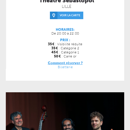
Théâtre Sébastopol
LILLE
VOIR LA CARTE
HORAIRES:
De 20:00 à 22:00
PRIX :
35
€
: Visibilité réduite
35
€
: Catégorie 2
45
€
: Catégorie 1
50
€
: Carré or
Comment réserver ?
Billetterie