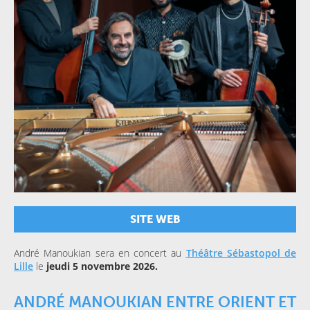
SITE WEB
André Manoukian sera en concert au
Théâtre Sébastopol de
Lille
le
jeudi 5 novembre 2026.
ANDRÉ MANOUKIAN ENTRE ORIENT ET