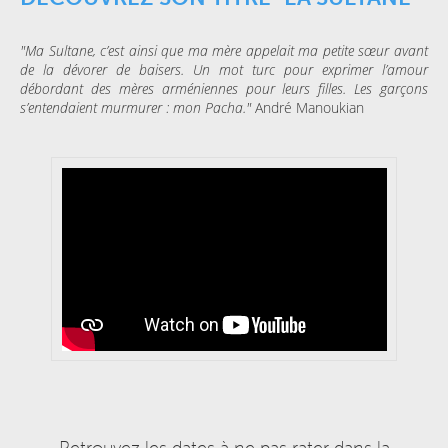
"Ma Sultane, c’est ainsi que ma mère appelait ma petite sœur avant
de la dévorer de baisers. Un mot turc pour exprimer l’amour
débordant des mères arméniennes pour leurs filles. Les garçons
s’entendaient murmurer : mon Pacha."
André Manoukian