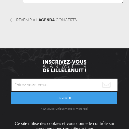
REVENIR A L'
AGENDA
CONCERTS
INSCRIVEZ-VOUS
À LA NEWSLETTER
DE LILLELANUIT !
ENVOYER
* Envoyée uniquement le mercredi.
Ce site utilise des cookies et vous donne le contrôle sur
ceux que vous souhaitez activer