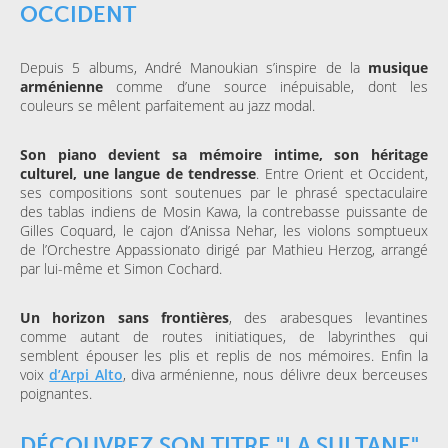
OCCIDENT
Depuis 5 albums, André Manoukian s’inspire de la
musique
arménienne
comme d’une source inépuisable, dont les
couleurs se mêlent parfaitement au jazz modal.
Son piano devient
sa mémoire intime, son héritage
culturel, une langue de tendresse
. Entre Orient et Occident,
ses compositions sont soutenues par le phrasé spectaculaire
des tablas indiens de Mosin Kawa, la contrebasse puissante de
Gilles Coquard, le cajon d’Anissa Nehar, les violons somptueux
de l’Orchestre Appassionato dirigé par Mathieu Herzog, arrangé
par lui-même et Simon Cochard.
Un horizon sans frontières
, des arabesques levantines
comme autant de routes initiatiques, de labyrinthes qui
semblent épouser les plis et replis de nos mémoires. Enfin la
voix
d’Arpi Alto
, diva arménienne, nous délivre deux berceuses
poignantes.
DÉCOUVREZ SON TITRE "LA SULTANE"