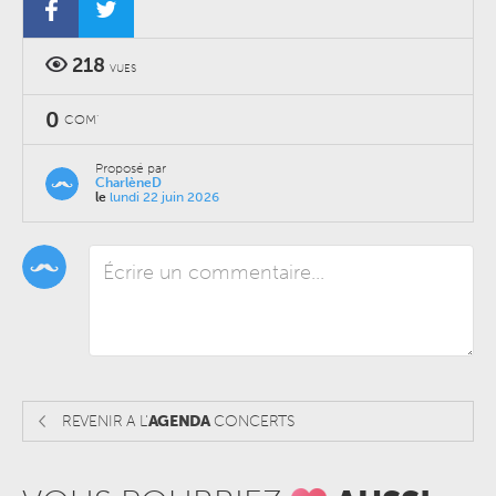
IL ÉTAIT UNE FOIS… ENNIO MORRICONE ET NINO ROTA
CONCERTS
-
DIMANCHE 17 JANVIER 2027
-
LE NOUVEAU SIÈCLE
218
VUES
0
COM'
Proposé par
CharlèneD
le
lundi 22 juin 2026
REVENIR A L'
AGENDA
CONCERTS