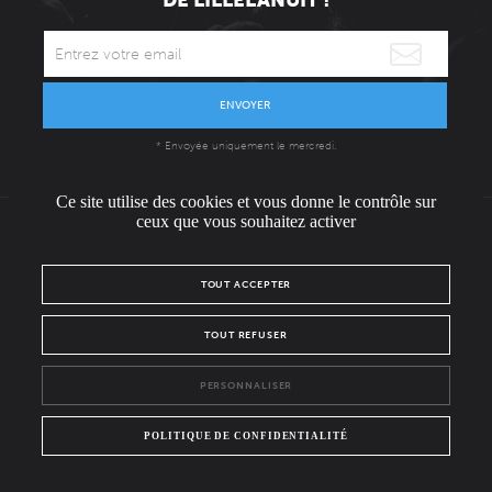
DE LILLELANUIT !
ENVOYER
* Envoyée uniquement le mercredi.
Ce site utilise des cookies et vous donne le contrôle sur
ceux que vous souhaitez activer
L'ÉQUIPE
CONTACT / PRESSE
NOUS REJOINDRE
TOUT ACCEPTER
MENTIONS LÉGALES
POLITIQUE DE CONFIDENTIALITÉ
TOUT REFUSER
NOUS SUIVRE SUR :
PERSONNALISER
Facebook
Instagram
POLITIQUE DE CONFIDENTIALITÉ