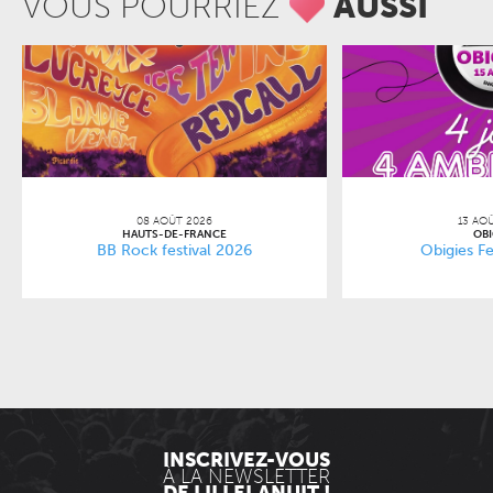
VOUS POURRIEZ
AUSSI
08 AOÛT 2026
13 AO
HAUTS-DE-FRANCE
OBI
BB Rock festival 2026
Obigies Fe
INSCRIVEZ-VOUS
À LA NEWSLETTER