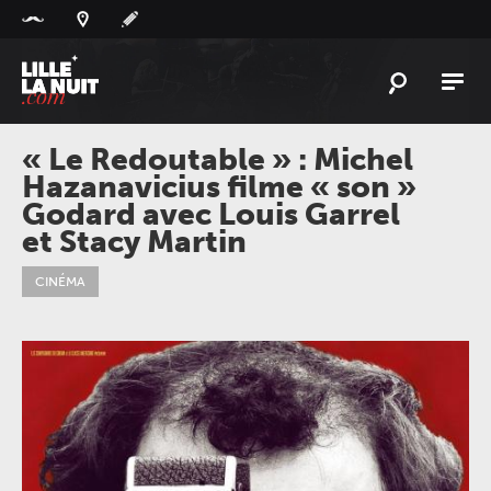
Panneau de gestion des cookies
L'
ACTU
« Le Redoutable » : Michel
Hazanavicius filme « son »
L'
AGENDA
Godard avec Louis Garrel
LES
LIEUX
et Stacy Martin
LIVE
REPORT
CINÉMA
À
GAGNER
PLAYLIST
LILLELANUIT