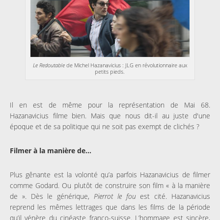
Le Redoutable
de Michel Hazanavicius : JLG en révolutionnaire aux
petits pieds.
Il en est de même pour la représentation de Mai 68.
Hazanavicius filme bien. Mais que nous dit-il au juste d'une
époque et de sa politique qui ne soit pas exempt de clichés ?
Filmer à la manière de...
Plus gênante est la volonté qu’a parfois Hazanavicius de filmer
comme Godard. Ou plutôt de construire son film « à la manière
de ». Dès le générique,
Pierrot le fou
est cité. Hazanavicius
reprend les mêmes lettrages que dans les films de la période
qu’il vénère du cinéaste franco-suisse. L’hommage est sincère,