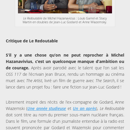
Le Redoutable
de Michel Hazanavicius : Louis Garrel et Stacy
Martin en doubles de Jean-Luc Godard et Anne Wiazemsky.
Critique de Le Redoutable
S’il y a une chose qu’on ne peut reprocher à Michel
Hazanavivius, c’est un quelconque manque d’ambition ou
de courage.
Après avoir parodié avec le talent que l’on sait les
OSS 117
de l’écrivain Jean Bruce, rendu un hommage au cinéma
muet avec
The Artist
, livré un film de guerre avec
The Search
, il se
lance dans un projet fou : faire une fiction sur Jean-Luc Godard !
Librement inspiré des récits de l’ex-compagne de Godard, Anne
Wiazemski (
Une année studieuse
et
Un an après
),
Le Redoutable
doit sont titre au nom du premier sous-marin nucléaire français.
Dans le film, une formule d'un journaliste entendue à la radio est
souvent prononcée par Godard et Wiazemski pour commenter