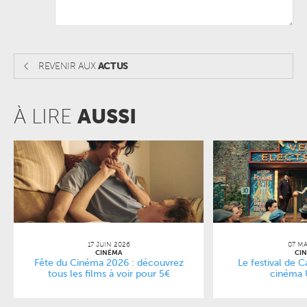
REVENIR AUX
ACTUS
À LIRE
AUSSI
17 JUIN 2026
07 MA
CINÉMA
CI
Fête du Cinéma 2026 : découvrez
Le festival de 
tous les films à voir pour 5€
cinéma 