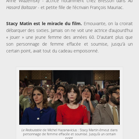
Anne Wiazemsky - actrice notamment chez Bresson dans
Au
Hasard Baltazar
- et petite fille de l’écrivain François Mauriac.
Stacy Matin est le miracle du film.
Emouvante, on la croirait
débarquer des sixties. Jamais on ne voit une actrice d’aujourd’hui
« jouer » une jeune femme des années 60. D'autant plus que
son personnage de femme effacée et soumise, jusqu'à un
certain point, avait tout du cadeau empoisonné.
Le Redoutable
de Michel Hazanavicius : Stacy Martin émeut dans
personnage de femme effacée et soumise. Jusqu'à un certain
point.