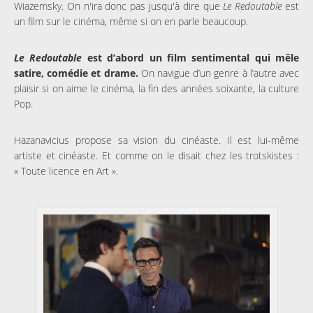
Wiazemsky. On n'ira donc pas jusqu'à dire que
Le Redoutable
est
un film sur le cinéma, même si on en parle beaucoup.
Le Redoutable
est d’abord un film sentimental qui mêle
satire, comédie et drame.
On navigue d’un genre à l’autre avec
plaisir si on aime le cinéma, la fin des années soixante, la culture
Pop.
Hazanavicius propose sa vision du cinéaste. Il est lui-même
artiste et cinéaste. Et comme on le disait chez les trotskistes :
« Toute licence en Art ».