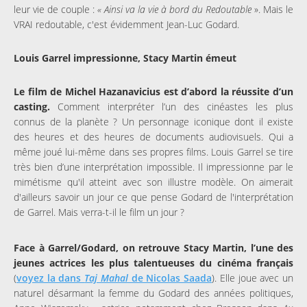
leur vie de couple :
« Ainsi va la vie à bord du Redoutable
». Mais le
VRAI redoutable, c'est évidemment Jean-Luc Godard.
Louis Garrel impressionne, Stacy Martin émeut
Le film de Michel Hazanavicius est d’abord la réussite d’un
casting.
Comment interpréter l’un des cinéastes les plus
connus de la planète ? Un personnage iconique dont il existe
des heures et des heures de documents audiovisuels. Qui a
même joué lui-même dans ses propres films. Louis Garrel se tire
très bien d’une interprétation impossible. Il impressionne par le
mimétisme qu'il atteint avec son illustre modèle. On aimerait
d'ailleurs savoir un jour ce que pense Godard de l'interprétation
de Garrel. Mais verra-t-il le film un jour ?
Face à Garrel/Godard, on retrouve Stacy Martin, l’une des
jeunes actrices les plus talentueuses du cinéma français
(
voyez la dans
Taj Mahal
de Nicolas Saada
). Elle joue avec un
naturel désarmant la femme du Godard des années politiques,