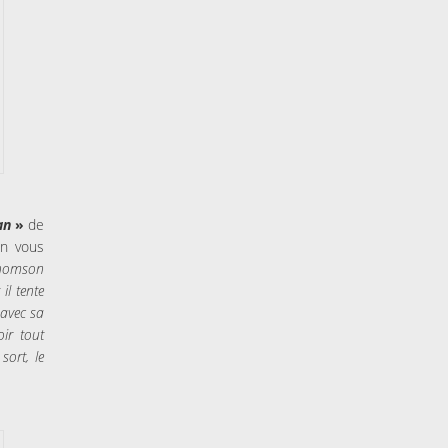
an
»
de
On vous
 Thomson
il tente
 avec sa
oir tout
 sort, le