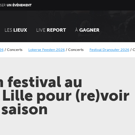
SER
UN ÉVÉNEMENT
LES
LIEUX
LIVE
REPORT
À
GAGNER
ncerts
Lokerse Feesten 2026
/
Concerts
Festival Dranouter 2026
/
Concer
BB Rock festival 2026
/
Concerts
n festival au
Lille pour (re)voir
a saison