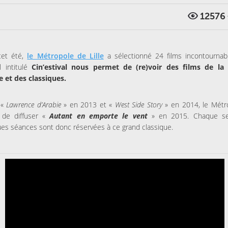
12576
cet été,
le Métropole de Lille
a sélectionné 24 films incontournab
al intitulé
Cin’estival nous permet de (re)voir des films de la 
e et des classiques.
 «
Lawrence d’Arabie
» en 2013 et «
West Side Story
» en 2014, le Métr
i de diffuser «
Autant en emporte le vent
» en 2015. Chaque se
es séances sont donc réservées à ce grand classique.