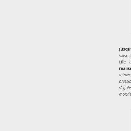
Jusqu
saison
Lille 
réali
annive
pressi
s’effr
monde 