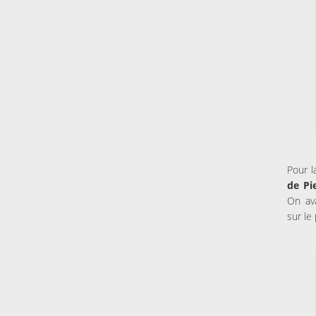
Pour 
de Pie
On ava
sur le