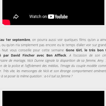
’au 1er septembre
, on pourra aussi voir quelques films qu’on a aim
, ou qu’on n’a simplement pas encore eu le temps d’aller voir sur grand
la Nuit vous conseille pour cette semaine
Gone Girl, le très bon t
sé par David Fincher avec Ben Affleck
.
A l’occasion de son ci
rsaire de mariage, Nick Dunne signale la disparition de sa femme, Amy. 
on de la police et l’affolement des médias, l’image du couple modèle co
iter. Très vite, les mensonges de Nick et son étrange comportement amènent
à se poser la même question : a-t-il tué sa femme ?