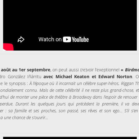
 août au 1er septembre
, on peut aussi (re)voir l’exeptionnel
«
Birdm
dro González Iñárritu
avec Michael Keaton et Edward Norton
. 
le le synopsis :
À l’époque où il incarnait un célèbre super-héros, Riggan
mondialement connu. Mais de cette célébrité il ne reste plus grand-chose, et 
d’hui de monter une pièce de théâtre à Broadway dans l’espoir de renouer
 perdue. Durant les quelques jours qui précèdent la première, il va dev
ter : sa famille et ses proches, son passé, ses rêves et son ego…
S’il s’en
a une chance de s’ouvrir...