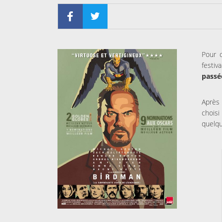
Pour 
festiv
passé
Après
chois
quelqu