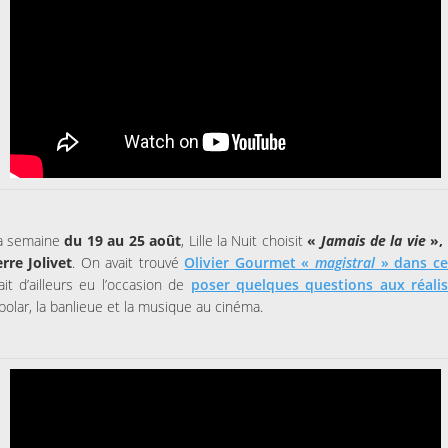
la semaine
du 19 au 25 août
, Lille la Nuit choisit
«
Jamais de la vie
», 
rre Jolivet
. On avait trouvé
Olivier Gourmet «
magistral
» dans ce
it d’ailleurs eu l’occasion de
poser quelques questions aux réalis
 polar, la banlieue et la musique au cinéma.