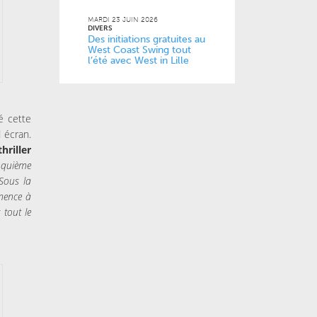
MARDI 23 JUIN 2026
DIVERS
Des initiations gratuites au
West Coast Swing tout
l’été avec West in Lille
é cette
 écran.
hriller
nquième
Sous la
mmence à
 tout le