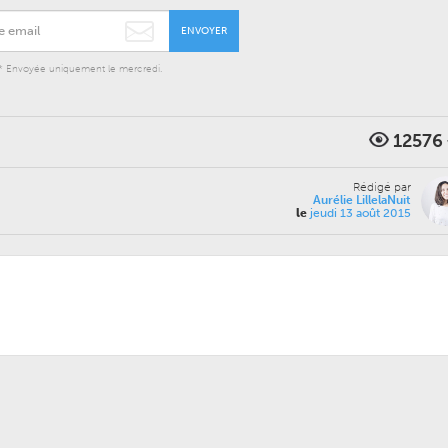
ENVOYER
* Envoyée uniquement le mercredi.
12576
Rédigé par
Aurélie LillelaNuit
le
jeudi 13 août 2015