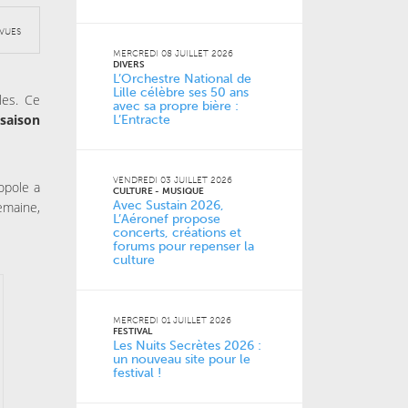
VUES
MERCREDI 08 JUILLET 2026
DIVERS
L’Orchestre National de
Lille célèbre ses 50 ans
les. Ce
avec sa propre bière :
saison
L’Entracte
VENDREDI 03 JUILLET 2026
opole a
CULTURE
MUSIQUE
Avec Sustain 2026,
maine,
L’Aéronef propose
concerts, créations et
forums pour repenser la
culture
MERCREDI 01 JUILLET 2026
FESTIVAL
Les Nuits Secrètes 2026 :
un nouveau site pour le
festival !