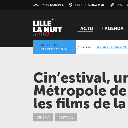
Panneau de gestion des cookies
MON
COMPTE
PRÈS DE
CHEZ MOI
PROPO
L'
ACTU
L'
AGENDA
AUJOURD’HUI
Orangerie Vinyl Market #1
/
Soirées
Alcatraz Festival 2026
/
Co
19 ÉVÉNEMENTS
La mine dans l’objectif
/
Expositions
/
Centre Historique Minier
Cin’estival, u
Métropole de 
les films de l
CINÉMA
FESTIVAL