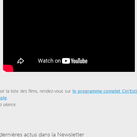
oir la liste des films, rendez-vous sur
le programme complet Cin’Est
ple
.
a séance.
dernières actus dans la Newsletter