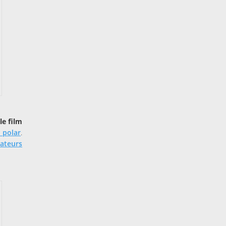
le film
 polar
.
ateurs