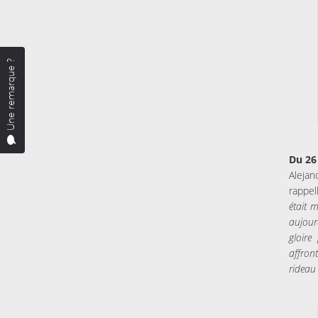
Une remarque ?
Du 26
Alejan
rappel
était 
aujour
gloire
affron
rideau 