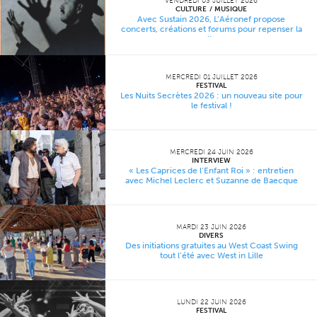
VENDREDI 03 JUILLET 2026
CULTURE
MUSIQUE
Avec Sustain 2026, L’Aéronef propose
concerts, créations et forums pour repenser la
culture
MERCREDI 01 JUILLET 2026
FESTIVAL
Les Nuits Secrètes 2026 : un nouveau site pour
le festival !
MERCREDI 24 JUIN 2026
INTERVIEW
« Les Caprices de l’Enfant Roi » : entretien
avec Michel Leclerc et Suzanne de Baecque
MARDI 23 JUIN 2026
DIVERS
Des initiations gratuites au West Coast Swing
tout l’été avec West in Lille
LUNDI 22 JUIN 2026
FESTIVAL