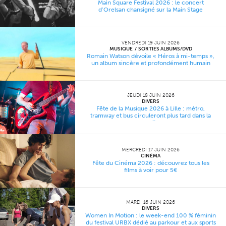
Main Square Festival 2026 : le concert
d’Orelsan chansigné sur la Main Stage
VENDREDI 19 JUIN 2026
MUSIQUE
SORTIES ALBUMS/DVD
Romain Watson dévoile « Héros à mi-temps »,
un album sincère et profondément humain
JEUDI 18 JUIN 2026
DIVERS
Fête de la Musique 2026 à Lille : métro,
tramway et bus circuleront plus tard dans la
nuit
MERCREDI 17 JUIN 2026
CINÉMA
Fête du Cinéma 2026 : découvrez tous les
films à voir pour 5€
MARDI 16 JUIN 2026
DIVERS
Women In Motion : le week-end 100 % féminin
du festival URBX dédié au parkour et aux sports