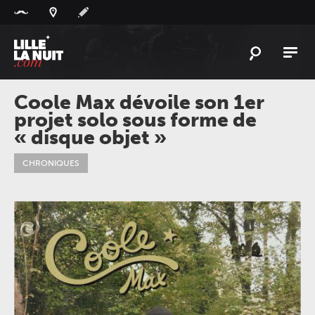
Panneau de gestion des cookies
L'
ACTU
Coole Max dévoile son 1er
projet solo sous forme de
L'
AGENDA
« disque objet »
LES
LIEUX
CHRONIQUES
LIVE
REPORT
À
GAGNER
PLAYLIST
LILLELANUIT