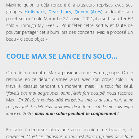
Maxime qu'on a déjà rencontré à plusieurs reprises avec ses
groupes
Holispark
,
Dear Liars
,
Queen (Ares)
a dévoilé son
projet solo « Coole Max ». Le 22 janvier 2021, il a sorti son 1er EP
solo « Through My Eyes ». Pour fêter cette sortie, et faute de
pouvoir partager cet album lors des concerts, Max a proposé un
beau « disque objet ».
COOLE MAX SE LANCE EN SOLO...
On a déjà rencontré Max à plusieurs reprises en groupe. On le
retrouve en ce début d'année 2021 avec son projet solo. Il a
travaillé dessus pendant un moment, mais il a tout fait seul.
"
J'avais pas mal de groupes, donc j'étais fort occupé
" nous raconte
Max. "
En 2019, je voulais déjà enregistrer mes chansons mais je ne
l'ai pas fait. Le défi était vraiment de le faire seul. Je me suis enfin
lancé en 2020,
dans mon salon pendant le confinement.
"
En solo, il découvre alors une autre manière de travailler, et
d'avancer. "
C'est tes chansons, à toi, c'est donc trop bien de le faire