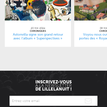
20 MAI 2024
06 MA
CHRONIQUES
CHRO
Astonvilla signe son grand retour
Voyou nous ouv
avec l’album « Superspectives »
portes des « Roy
INSCRIVEZ-VOUS
À LA NEWSLETTER
DE LILLELANUIT !