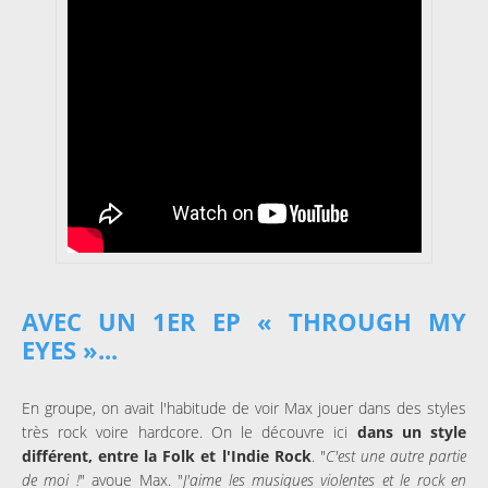
AVEC UN 1ER EP « THROUGH MY
EYES »...
En groupe, on avait l'habitude de voir Max jouer dans des styles
très rock voire hardcore. On le découvre ici
dans un style
différent, entre la Folk et l'Indie Rock
. "
C'est une autre partie
de moi !
" avoue Max. "
J'aime les musiques violentes et le rock en