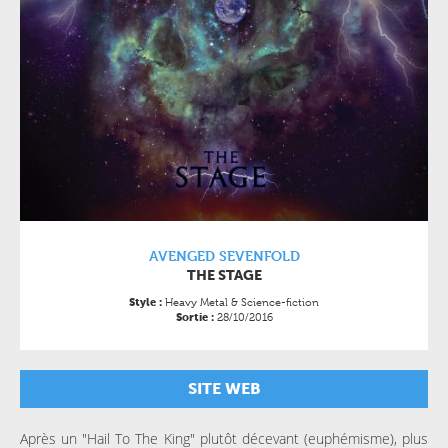
AVENGED SEVENFOLD
THE STAGE
Heavy Metal & Science-fiction
Style :
28/10/2016
Sortie :
SITE WEB
Après un "Hail To The King" plutôt décevant (euphémisme), plus