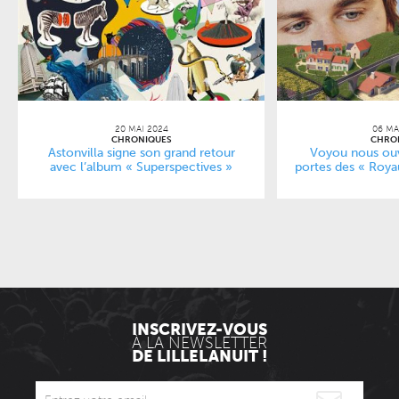
20 MAI 2024
06 MA
CHRONIQUES
CHRO
Astonvilla signe son grand retour
Voyou nous ouv
avec l’album « Superspectives »
portes des « Roy
INSCRIVEZ-VOUS
À LA NEWSLETTER
DE LILLELANUIT !