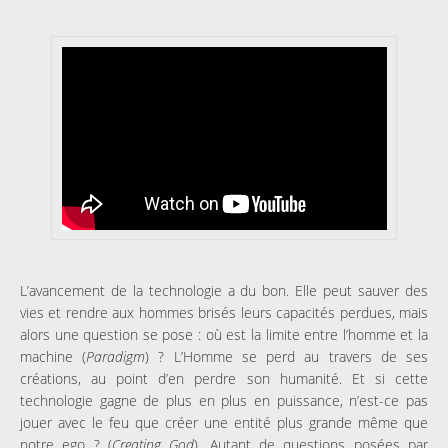
L’avancement de la technologie a du bon. Elle peut sauver des
vies et rendre aux hommes brisés leurs capacités perdues, mais
alors une question se pose : où est la limite entre l’homme et la
machine (
Paradigm
) ? L’Homme se perd au travers de ses
créations, au point d’en perdre son humanité. Et si cette
technologie gagne de plus en plus en puissance, n’est-ce pas
jouer avec le feu que créer une entité plus grande même que
notre ego ? (
Creating God
). Autant de questions posées par