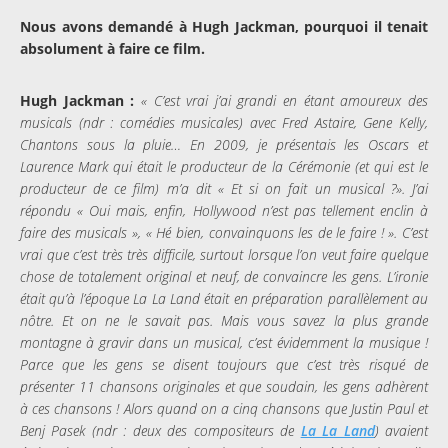
Nous avons demandé à Hugh Jackman, pourquoi il tenait
absolument à faire ce film.
Hugh Jackman :
« C’est vrai j’ai grandi en étant amoureux des
musicals (ndr : comédies musicales) avec Fred Astaire, Gene Kelly,
Chantons sous la pluie… En 2009, je présentais les Oscars et
Laurence Mark qui était le producteur de la Cérémonie (et qui est le
producteur de ce film) m’a dit « Et si on fait un musical ?». J’ai
répondu « Oui mais, enfin, Hollywood n’est pas tellement enclin à
faire des musicals », « Hé bien, convainquons les de le faire ! ». C’est
vrai que c’est très très difficile, surtout lorsque l’on veut faire quelque
chose de totalement original et neuf, de convaincre les gens. L’ironie
était qu’à l’époque La La Land était en préparation parallèlement au
nôtre. Et on ne le savait pas. Mais vous savez la plus grande
montagne à gravir dans un musical, c’est évidemment la musique !
Parce que les gens se disent toujours que c’est très risqué de
présenter 11 chansons originales et que soudain, les gens adhèrent
à ces chansons ! Alors quand on a cinq chansons que Justin Paul et
Benj Pasek (ndr : deux des compositeurs de
La La Land
) avaient