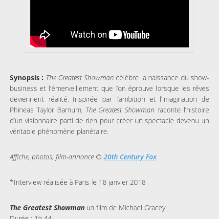
Synopsis :
The Greatest Showman
célèbre la naissance du show-
business et l’émerveillement que l’on éprouve lorsque les rêves
deviennent réalité. Inspirée par l’ambition et l’imagination de
Phineas Taylor Barnum,
The Greatest Showman
raconte l’histoire
d’un visionnaire parti de rien pour créer un spectacle devenu un
véritable phénomène planétaire.
Affiche, photos, film-annonce ©
20th Century Fox
*Interview réalisée à Paris le 18 janvier 2018
The Greatest Showman
un film de Michael Gracey
Durée : 1h 44