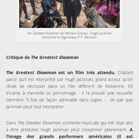
The Greatest Showman
de Michael Gracey : Hugh Jackman
interprète le légendaire P.T. Barnum.
Critique de
The Greatest Showman
The Greatest Showman
est un film très attendu.
D’abord
parce qu’il est interprété par Hugh Jackman, grand acteur qu’on
rêvait de retrouver dans un rôle différent de Wolverine. S’il
incarne à merveille ce personnage - il l’a prouvé une nouvelle
(dernière ?) fois de façon admirable dans
Logan
, - on sait que
Jackman peut tout interpréter.
Dans
The Greatest Showman (
comédie musicale qui mit sept ans
à être produite) Hugh Jackman peut s'exprimer pleinement.
A
l’image des grands performers américains (il est