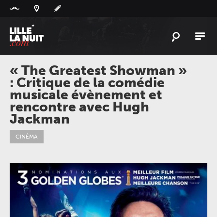
Panneau de gestion des cookies
L'
ACTU
« The Greatest Showman »
: Critique de la comédie
L'
AGENDA
musicale évènement et
LES
LIEUX
rencontre avec Hugh
Jackman
LIVE
REPORT
À
GAGNER
CINÉMA
PLAYLIST
LILLELANUIT