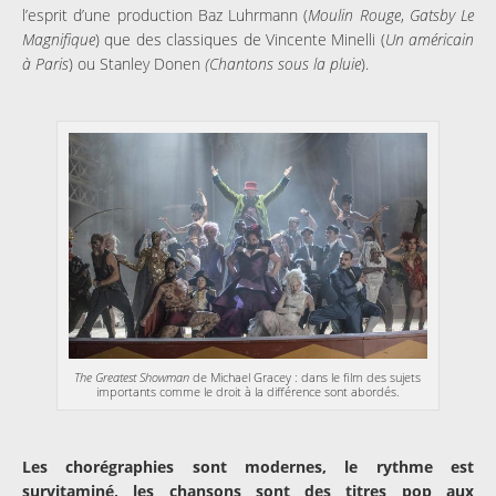
l’esprit d’une production Baz Luhrmann (
Moulin Rouge
,
Gatsby Le
Magnifique
) que des classiques de Vincente Minelli (
Un américain
à Paris
) ou Stanley Donen
(Chantons sous la pluie
).
The Greatest Showman
de Michael Gracey : dans le film des sujets
importants comme le droit à la différence sont abordés.
Les chorégraphies sont modernes, le rythme est
survitaminé, les chansons sont des titres pop aux