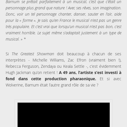
Barnum se prêtait parfaitement à un musical, c’est que c’était un
personnage plus grand que nature ! Avec ses rêves, son imagination.
Donc, voir un tel personnage chanter, danser, sauter en l’air, aide
pour la « forme ». Je sais qu’en France le musical n’est pas un genre
très populaire. Et c’est vrai que lorsqu’un musical n’est pas bon, c’est
vraiment horrible. Le sujet même s’adaptait justement à un type de
musical. » *
Si
The Greatest Showman
doit beaucoup à chacun de ses
interprètes - Michelle Williams, Zac Efron (vraiment bien !),
Rebecca Ferguson, Zendaya ou Keala Settle -, c’est évidemment
Hugh Jackman qu’on retient !
A 49 ans, l’artiste s’est investi à
fond dans cette production pharaonique.
Et si avec
Wolverine, Barnum était l’autre grand rôle de sa vie ?