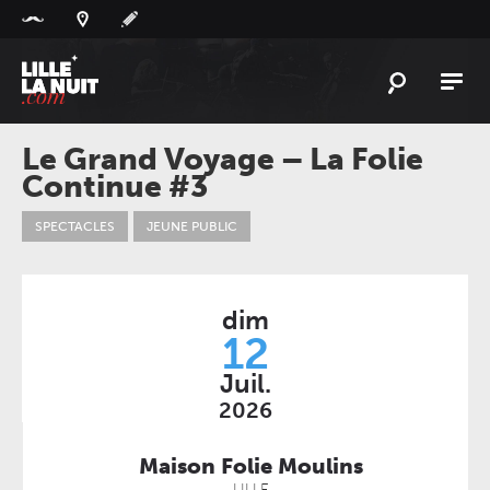
Panneau de gestion des cookies
L'
ACTU
Le Grand Voyage – La Folie
Continue #3
L'
AGENDA
LES
LIEUX
SPECTACLES
JEUNE PUBLIC
LIVE
REPORT
À
GAGNER
dim
12
PLAYLIST
LILLELANUIT
Juil.
2026
Maison Folie Moulins
LILLE