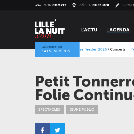
Panneau de gestion des cookies
MON
COMPTE
PRÈS DE
CHEZ MOI
PROPO
L'
ACTU
L'
AGENDA
AUJOURD’HUI
Lokerse Feesten 2026
/
Concerts
Festival Dra
14 ÉVÉNEMENTS
La mine dans l’objectif
/
Expositions
/
Centre Histo
Petit Tonnerr
Folie Continu
SPECTACLES
JEUNE PUBLIC