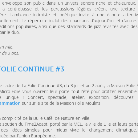
 enveloppe son public dans un univers sonore riche et chaleureux. 
, la contrebasse et les percussions légères créent une texture
ière. L’ambiance intimiste et poétique invite à une écoute attenti
veillement. Le répertoire inclut des chansons d’aujourd’hui et d’autres
aditions populaires, ainsi que des standards de jazz revisités avec des
 par le duo.
30 min.
r de 2 ans.
FOLIE CONTINUE #3
e cadre de La Folie Continue #3, du 3 juillet au 2 août, la Maison Folie
Micro-Folie vous ouvrent leur porte tout l’été pour profiter ensemble
e unique ! Concert, spectacle, atelier, exposition, découvrez 
rammation
sur sur le site de la Maison Folie Moulins.
a complicité de la Bulle Café, de Nature en Ville.
e soutien du Time2Adapt, porté par la MEL, la ville de Lille et leurs part
 des idées simples pour mieux vivre le changement climatique.
ncée par l’Union Européenne.