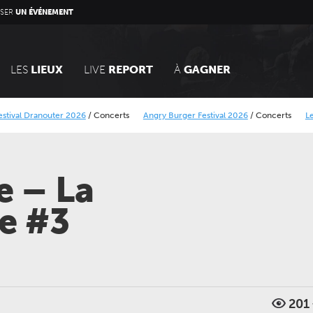
SER
UN ÉVÉNEMENT
LES
LIEUX
LIVE
REPORT
À
GAGNER
nouter 2026
/
Concerts
Angry Burger Festival 2026
/
Concerts
Le Calais Stre
rique Minier
Alcatraz Festival 2026
/
Concerts
e – La
e #3
201