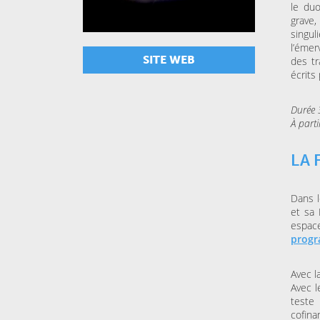
le duo
grave
singul
l’émer
SITE WEB
des tr
écrits
Durée 
À parti
LA 
Dans l
et sa 
espac
prog
Avec l
Avec l
teste
cofina