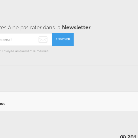
tes à ne pas rater dans la
Newsletter
ENVOYER
* Envoyée uniquement le mercredi.
INS
201