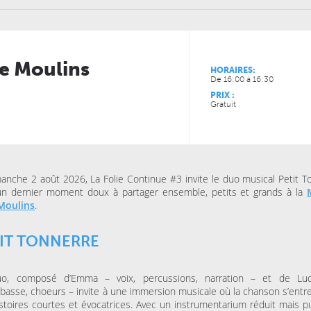
ie Moulins
HORAIRES:
De 16:00 à 16:30
PRIX :
Gratuit
JEUDI 15 OCTOBRE 2026
VENDREDI 06 NOVEMBRE
ESPACE AGORA (CENTRE
MAISON FOLIE MOULINS
CULTUREL)
Le Syndrome du
Là-bas, le voyage
Spaghetti de la Cie Lolium
Goldman – Tribute
Jacques Goldman
anche 2 août 2026, La Folie Continue #3 invite le duo musical Petit T
un dernier moment doux à partager ensemble, petits et grands à la
 Moulins
.
MERCREDI 04 NOVEMBRE
KINO CINÉ
Ulysse à Gaza
IT TONNERRE
SAMEDI 31 OCTOBRE 202
o, composé d’Emma – voix, percussions, narration – et de Lud
LA BULLE CAFÉ
Skraeckoedlan (Sto
basse, choeurs – invite à une immersion musicale où la chanson s’entr
la Bulle Café
stoires courtes et évocatrices. Avec un instrumentarium réduit mais pu