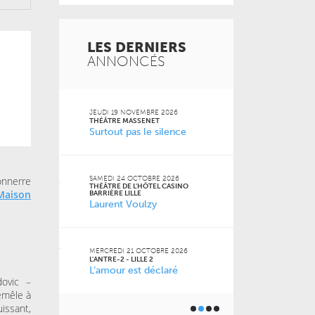
LES DERNIERS
ANNONCÉS
 2026
JEUDI 19 NOVEMBRE 2026
MARDI 20 OCT
FACULTÉ DES S
THÉÂTRE MASSENET
JURIDIQUES, P
Surtout pas le silence
SOCIALES DE LI
Naz
 Jean-
onnerre
SAMEDI 24 OCTOBRE 2026
THÉÂTRE DE L'HÔTEL CASINO
Maison
VENDREDI 16 O
BARRIÈRE LILLE
LE GRAND SUD
Laurent Voulzy
 2026
Pourquoi m
m’a pas appr
MERCREDI 21 OCTOBRE 2026
L'ANTRE-2 - LILLE 2
L’amour est déclaré
JEUDI 15 OCTO
6
BU AGORA
ovic –
Toutes les 
ner) à
emêle à
géniales
issant,