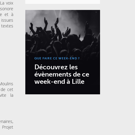
La voix
 sonore
ve et à
 issues
 textes
QUE FAIRE CE WEEK-END ?
Découvrez les
évènements de ce
week-end à Lille
 Moulins
 de cet
vite la
enaires,
 Projet