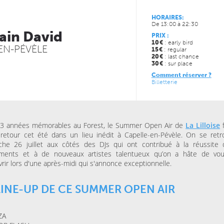
HORAIRES:
JEUDI 13 MAI 2027
JEUDI 29 OCTOBRE 2026
De 13:00 à 22:30
CONCERTS
CINÉMA
ain David
LE NOUVEAU SIÈCLE
LE NOUVEAU SIÈCLE
PRIX :
Musique de chambre avec
Coco, le ciné-con
10
€
: early bird
EN-PÉVÈLE
les musiciens de l’ONL #4
15
€
: regular
20
€
: last chance
30
€
: sur place
JEUDI 19 NOVEMBRE 202
Comment réserver ?
SPECTACLES
Billetterie
THÉÂTRE MASSENET
Surtout pas le sile
 3 années mémorables au Forest, le Summer Open Air de
La Lilloise
f
retour cet été dans un lieu inédit à Capelle-en-Pévèle. On se retr
che 26 juillet aux côtés des DJs qui ont contribué à la réussite
ments et à de nouveaux artistes talentueux qu’on a hâte de vou
rir lors d'une après-midi qui s'annonce exceptionnelle.
LINE-UP DE CE SUMMER OPEN AIR
ZA
JEUDI 15 OCTOBRE 2026
VENDREDI 06 NOVEMBRE