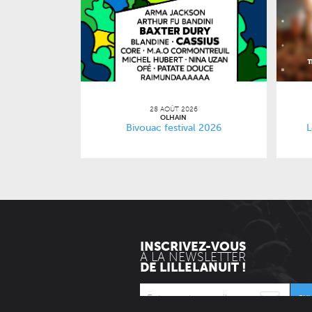
28 AOÛT 2026
OLHAIN
Bivouac festival 2026
L
INSCRIVEZ-VOUS
À LA NEWSLETTER
DE LILLELANUIT !
EN