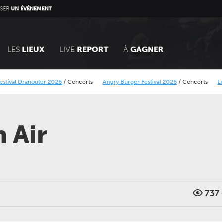
SER
UN ÉVÉNEMENT
LES
LIEUX
LIVE
REPORT
À
GAGNER
nouter 2026
/
Concerts
Angry Burger Festival 2026
/
Concerts
Le Calais Stre
rique Minier
Alcatraz Festival 2026
/
Concerts
 Air
LUNDI 05 AVRIL 2027
JEUDI 24 SEPTEMBRE 202
737
CONCERTS
CONCERTS
LE NOUVEAU SIÈCLE
LE NOUVEAU SIÈCLE
Récital de flûtes chinoises
Gala des trois chef