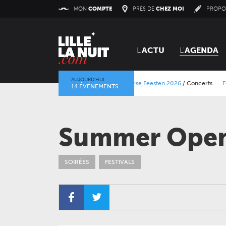
Panneau de gestion des cookies
MON
COMPTE
PRÈS DE
CHEZ MOI
PROPO
L'
ACTU
L'
AGENDA
AUJOURD’HUI
Lokerse Feesten 2026
/
Concerts
Festival Dra
14 ÉVÉNEMENTS
La mine dans l’objectif
/
Expositions
/
Centre Histo
Summer Open
SOIRÉES
FESTIVALS
VENDREDI 11 DÉCEMBRE 2026
CONCERTS
LE NOUVEAU SIÈCLE
À la carte ! – Les 50 ans
de l’ONL