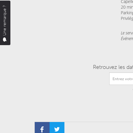
Capell
20 min
Une remarque ?
️Parki
Privil
Le serv
Événem
Retrouvez les da