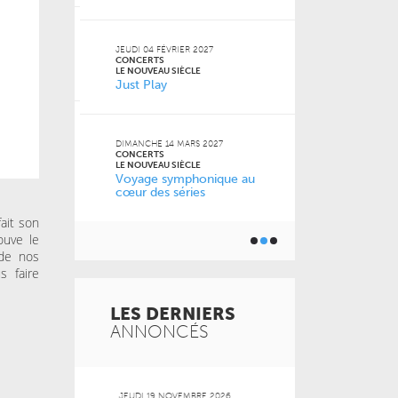
JEUDI 13 MAI 2
CONCERTS
JEUDI 04 FÉVRIER 2027
LE NOUVEAU SI
CONCERTS
cert
Musique de
LE NOUVEAU SIÈCLE
Just Play
les musicie
6
DIMANCHE 14 MARS 2027
CONCERTS
nce
LE NOUVEAU SIÈCLE
Voyage symphonique au
cœur des séries
ait son
ouve le
 de nos
s faire
LES DERNIERS
ANNONCÉS
 2026
JEUDI 19 NOVEMBRE 2026
MARDI 20 OCT