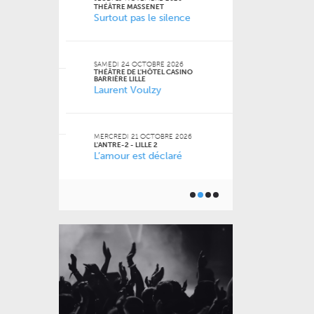
FACULTÉ DES S
THÉÂTRE MASSENET
JURIDIQUES, P
Surtout pas le silence
SOCIALES DE LI
Naz
 Jean-
SAMEDI 24 OCTOBRE 2026
THÉÂTRE DE L'HÔTEL CASINO
VENDREDI 16 O
BARRIÈRE LILLE
LE GRAND SUD
Laurent Voulzy
 2026
Pourquoi m
m’a pas appr
MERCREDI 21 OCTOBRE 2026
L'ANTRE-2 - LILLE 2
L’amour est déclaré
JEUDI 15 OCTO
6
BU AGORA
Toutes les 
ner) à
géniales