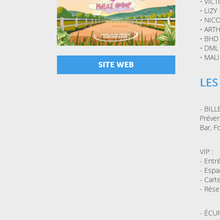
• VIC
FACULTÉ DES SCIENCES
• LIZY
JURIDIQUES, POLITIQUES ET
SOCIALES DE LILLE
• NIC
Naz
• ART
• BHD
• DML
VENDREDI 16 OCTOBRE 2026
• MAL
LE GRAND SUD
SITE WEB
Pourquoi mon père ne
m’a pas appris l’arabe ?
LES
- BIL
JEUDI 15 OCTOBRE 2026
BU AGORA
Préven
Toutes les choses
Bar, F
géniales
VIP :
- Entr
- Espa
- Cart
- Rése
- ÉCU