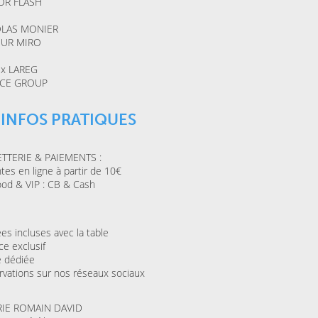
TOR FLASH
ESPACE AGORA (CENTRE
MAISON FOLIE MOULINS
CULTUREL)
Le Syndrome du
Là-bas, le voyage
OLAS MONIER
Spaghetti de la Cie Lolium
Goldman – Tribute
HUR MIRO
Jacques Goldman
 x LAREG
ICE GROUP
MERCREDI 04 NOVEMBRE
KINO CINÉ
Ulysse à Gaza
 INFOS PRATIQUES
LETTERIE & PAIEMENTS :
SAMEDI 31 OCTOBRE 202
tes en ligne à partir de 10€
LA BULLE CAFÉ
Skraeckoedlan (Sto
ood & VIP : CB & Cash
la Bulle Café
ées incluses avec la table
ce exclusif
e dédiée
rvations sur nos réseaux sociaux
RIE ROMAIN DAVID