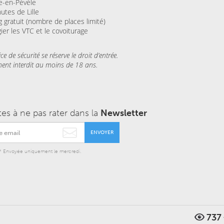
e-en-Pévèle
utes de Lille
ng gratuit (nombre de places limité)
égier les VTC et le covoiturage
ice de sécurité se réserve le droit d’entrée.
ent interdit au moins de 18 ans.
tes à ne pas rater dans la
Newsletter
ENVOYER
* Envoyée uniquement le mercredi.
737