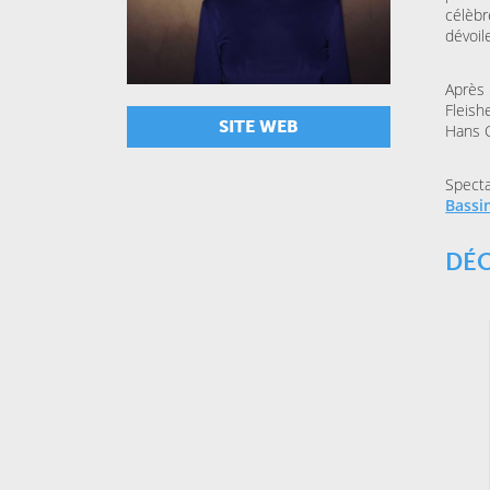
célèbr
dévoile
Après 
Fleish
SITE WEB
Hans C
Specta
Bassi
DÉ