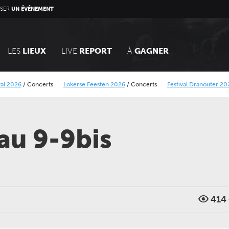
SER
UN ÉVÉNEMENT
LES
LIEUX
LIVE
REPORT
À
GAGNER
26
/
Concerts
Lokerse Feesten 2026
/
Concerts
Festival Dranouter 2026
/
C
er
BB Rock festival 2026
/
Concerts
 au 9-9bis
414