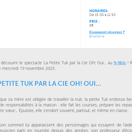
HORAIRES:
De 15:00 à 11:50
PRIX :
5€
Comment réserver ?
Billetterie
JEUDI 15 OCTOBRE 2026
VENDREDI 06 NOVEMBRE
ESPACE AGORA (CENTRE
MAISON FOLIE MOULINS
CULTUREL)
Le Syndrome du
Là-bas, le voyage
Spaghetti de la Cie Lolium
découvrir le spectacle La Petite Tuk par la Cie Oh! Oui... au
Goldman – Tribute
9-9bis
! 
Jacques Goldman
e mercredi 19 novembre 2025.
PETITE TUK PAR LA CIE OH! OUI...
MERCREDI 04 NOVEMBRE
KINO CINÉ
Ulysse à Gaza
que sa mère est obligée de travailler la nuit, la petite Tuk endosse b
 de responsabilités à la maison : elle fait les courses, prépare les repa
ite sœur... Épuisée, elle s’endort souvent, partout, et même en classe.
SAMEDI 31 OCTOBRE 202
LA BULLE CAFÉ
Skraeckoedlan (Sto
on sommeil lui apparaissent des personnages qui essayent de l’aide
la Bulle Café
musicien parti en tournée depuis des années, son professeur d’éco