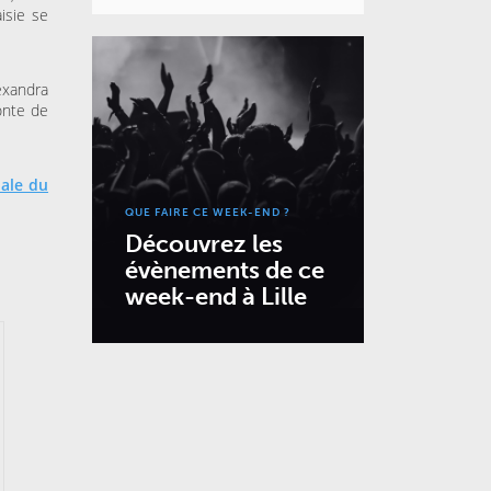
isie se
exandra
onte de
ale du
QUE FAIRE CE WEEK-END ?
Découvrez les
évènements de ce
week-end à Lille