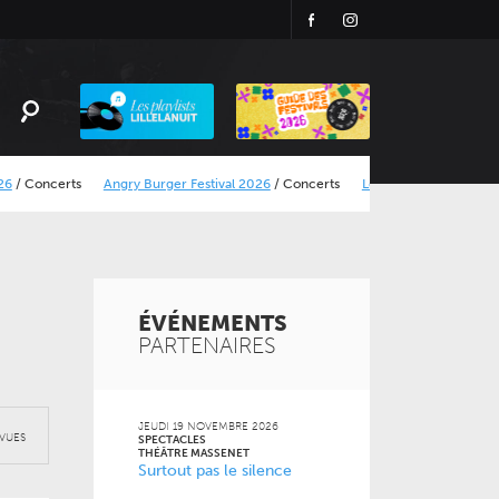
Facebook
Instagram
Playlist
LillelaNuit
oncerts
Angry Burger Festival 2026
/
Concerts
Le Calais Street Art Festival
ÉVÉNEMENTS
PARTENAIRES
JEUDI 19 NOVEMBRE 2026
VUES
SPECTACLES
THÉÂTRE MASSENET
Surtout pas le silence