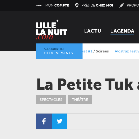
Panneau de gestion des cookies
MON
COMPTE
PRÈS DE
CHEZ MOI
PROPO
L'
ACTU
L'
AGENDA
AUJOURD’HUI
Orangerie Vinyl Market #1
/
Soirées
Alcatraz Festival 20
19 ÉVÉNEMENTS
La mine dans l’objectif
/
Expositions
/
Centre Historique Mini
La Petite Tuk
SPECTACLES
THÉÂTRE