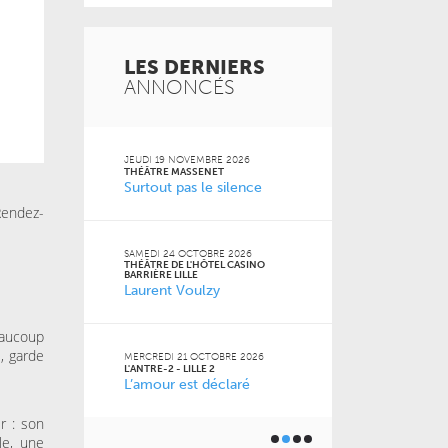
LES DERNIERS
ANNONCÉS
 2026
JEUDI 19 NOVEMBRE 2026
MARDI 20 OCT
FACULTÉ DES S
THÉÂTRE MASSENET
JURIDIQUES, P
Surtout pas le silence
SOCIALES DE LI
Naz
 Jean-
Rendez-
SAMEDI 24 OCTOBRE 2026
THÉÂTRE DE L'HÔTEL CASINO
VENDREDI 16 O
BARRIÈRE LILLE
LE GRAND SUD
Laurent Voulzy
 2026
Pourquoi m
m’a pas appr
eaucoup
s, garde
MERCREDI 21 OCTOBRE 2026
L'ANTRE-2 - LILLE 2
L’amour est déclaré
JEUDI 15 OCTO
6
BU AGORA
Toutes les 
ner) à
r : son
géniales
le, une