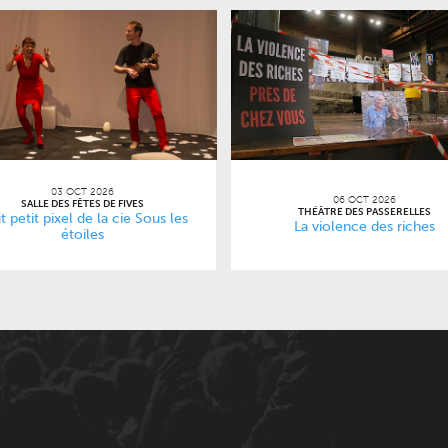
03 OCT 2026
06 OCT 2026
SALLE DES FÊTES DE FIVES
THÉÂTRE DES PASSERELLES
t petit pixel de la cie Sous les
La violence des riches
étoiles