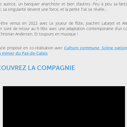
e autrice, un banquier anarchiste et bien d’autres. Peu à peu sa fanta
, sa singularité devient une force, et la petite Tuk se révèle...
être venus en 2022 avec Le joueur de flûte, Joachim Latarjet et Al
er sont de retour au 9-9bis avec une adaptation contemporaine d’un c
hristian Andersen. Et toujours en musique !
cle proposé en co-réalisation avec
Culture commune, Scène nation
n minier du Pas-de-Calais
COUVREZ LA COMPAGNIE