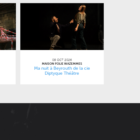
08 OCT 2026
MAISON FOLIE WAZEMMES
Ma nuit à Beyrouth de la cie
Diptyque Théâtre