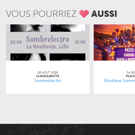
VOUS POURRIEZ
AUSSI
28 AOÛT 2026
04 SE
LA MOULINETTE
PLACE
Sombrélectro
Doullens Summe