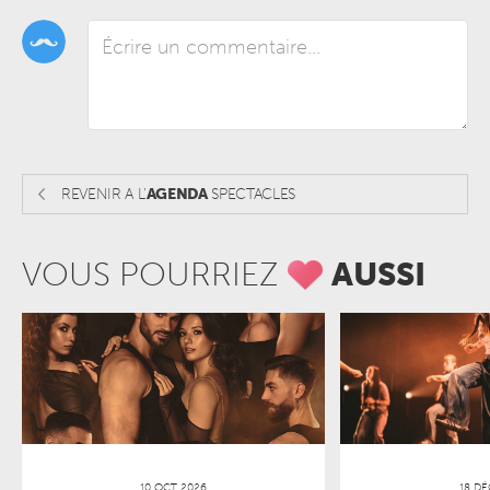
REVENIR A L'
AGENDA
SPECTACLES
VOUS POURRIEZ
AUSSI
10 OCT 2026
18 DÉ