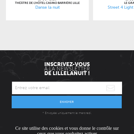
THÉÂTRE DE L'HÔTEL CASINO BARRIÈRE LILLE
LE GR
Danse la nuit
Street 4 Light
INSCRIVEZ-VOUS
À LA NEWSLETTER
DE LILLELANUIT !
ENVOYER
* Envoyée uniquement le mercredi.
Ce site utilise des cookies et vous donne le contrôle sur
ceux que vous souhaitez activer