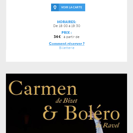
VOIR LA CARTE
HORAIRES:
De 18:00 à 19:30
PRIX :
34
€
: à partir de
Comment réserver ?
Billetterie