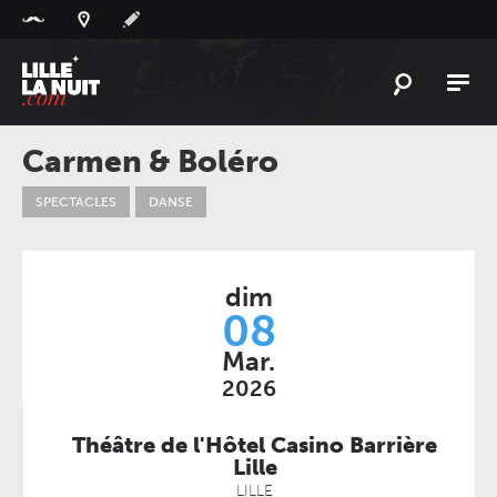
Panneau de gestion des cookies
L'
ACTU
Carmen & Boléro
L'
AGENDA
SPECTACLES
DANSE
LES
LIEUX
LIVE
REPORT
dim
À
GAGNER
08
Mar.
PLAYLIST
LILLELANUIT
2026
Théâtre de l'Hôtel Casino Barrière
Lille
LILLE