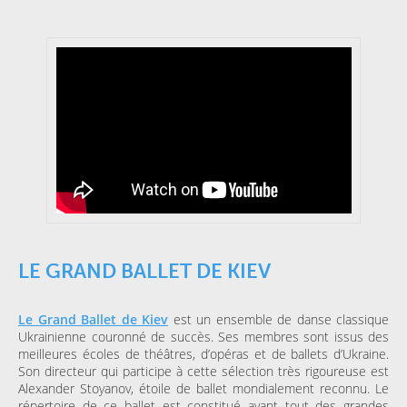
LE GRAND BALLET DE KIEV
Le Grand Ballet de Kiev
est un ensemble de danse classique
Ukrainienne couronné de succès. Ses membres sont issus des
meilleures écoles de théâtres, d’opéras et de ballets d’Ukraine.
Son directeur qui participe à cette sélection très rigoureuse est
Alexander Stoyanov, étoile de ballet mondialement reconnu. Le
répertoire de ce ballet est constitué avant tout des grandes