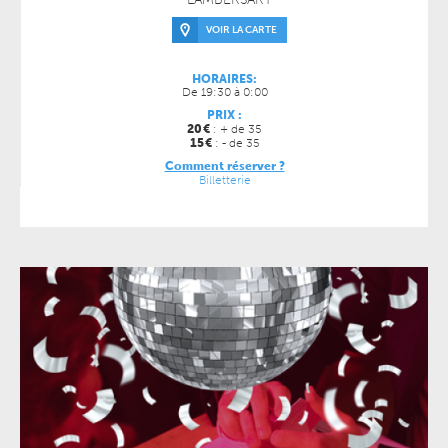
VOIR LA CARTE
HORAIRES:
De 19:30 à 0:00
PRIX :
20
€
: + de 35
15
€
: - de 35
Comment réserver ?
Billetterie