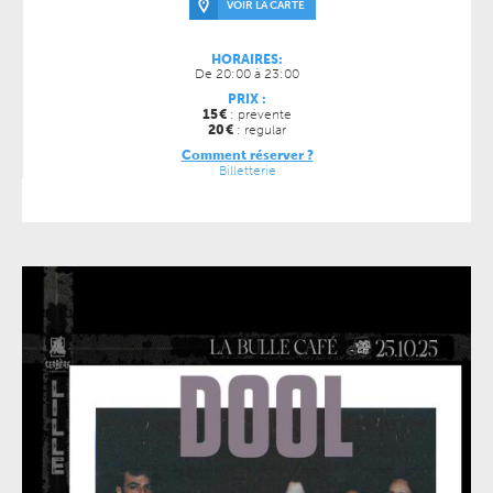
VOIR LA CARTE
HORAIRES:
De 20:00 à 23:00
PRIX :
15
€
: prévente
20
€
: regular
Comment réserver ?
Billetterie