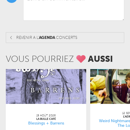
REVENIR A L'
AGENDA
CONCERTS
VOUS POURRIEZ
AUSSI
12 SE
19 AOÛT 2026
L'AÉ
LA BULLE CAFÉ
Weird Nightmare
Blessings + Barrens
The Lo