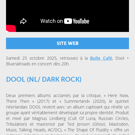
SITE WEB
Samedi 25 octobre 2025, retrouvez à la
Bulle Café
, Dool +
Bluerailroads en concert dès 20h.
DOOL (NL/ DARK ROCK)
Deux premiers albums acclamés par la critique, « Here Now,
There Then » (2017) et « Summerland» (2020), le quintet
néerlandais DOOL revient avec un album captivant qui révèle un
groupe ayant véritablement développé sa propre identité. Produit
et mixé par Magnus Lindberg (Cult Of Luna, Russian Circles,
Tribulation) et masterisé par Ted Jensen (Ghost, Mastodon,
Muse, Talking Heads, AC/DC), « The Shape Of Fluidity » offre un