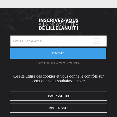
INSCRIVEZ-VOUS
À LA NEWSLETTER
DE LILLELANUIT !
ENVOYER
* Envoyée uniquement le mercredi.
Ce site utilise des cookies et vous donne le contrôle sur
ceux que vous souhaitez activer
L'ÉQUIPE
CONTACT / PRESSE
NOUS REJOINDRE
TOUT ACCEPTER
MENTIONS LÉGALES
POLITIQUE DE CONFIDENTIALITÉ
TOUT REFUSER
NOUS SUIVRE SUR :