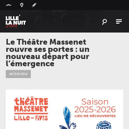
Panneau de gestion des cookies
L'
ACTU
Le Théâtre Massenet
rouvre ses portes : un
L'
AGENDA
nouveau départ pour
LES
LIEUX
l’émergence
LIVE
REPORT
INTERVIEW
À
GAGNER
PLAYLIST
LILLELANUIT