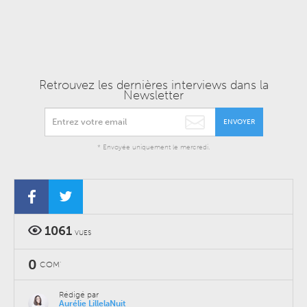
Retrouvez les dernières interviews dans la
Newsletter
ENVOYER
* Envoyée uniquement le mercredi.
1061
VUES
0
COM'
Rédigé par
Aurélie LillelaNuit