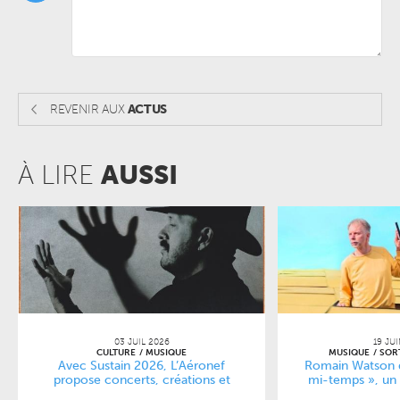
REVENIR AUX
ACTUS
À LIRE
AUSSI
03 JUIL 2026
19 JU
CULTURE
MUSIQUE
MUSIQUE
SOR
Avec Sustain 2026, L’Aéronef
Romain Watson d
propose concerts, créations et
mi-temps », un 
forums pour repenser la culture
profondém