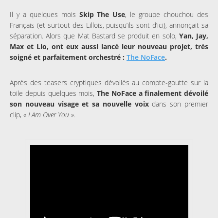
Il y a quelques mois
Skip The Use
, le groupe chouchou des
Français (et surtout des Lillois, puisqu’ils sont d’ici), annonçait sa
séparation. Alors que Mat Bastard se produit en solo,
Yan, Jay,
Max et Lio, ont eux aussi lancé leur nouveau projet, très
soigné et parfaitement orchestré :
The NoFace
.
Après des teasers cryptiques dévoilés au compte-goutte sur la
toile depuis quelques mois,
The NoFace a finalement dévoilé
son nouveau visage et sa nouvelle voix
dans son premier
clip, «
I Am Over You
».