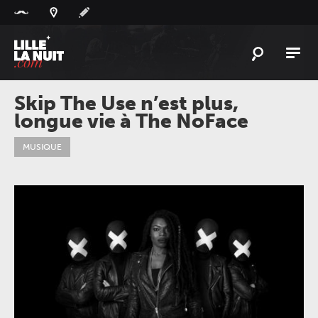
Panneau de gestion des cookies
L'
ACTU
Skip The Use n’est plus,
longue vie à The NoFace
L'
AGENDA
LES
LIEUX
MUSIQUE
LIVE
REPORT
À
GAGNER
PLAYLIST
LILLELANUIT