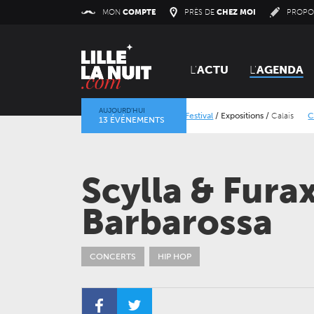
Panneau de gestion des cookies
MON
COMPTE
PRÈS DE
CHEZ MOI
PROPO
L'
ACTU
L'
AGENDA
AUJOURD’HUI
Le Calais Street Art Festival
/
Expositions
/
Calais
Calais 
13 ÉVÉNEMENTS
La mine dans l’objectif
/
Expositions
/
Centre Historique Min
Scylla & Fura
Barbarossa
CONCERTS
HIP HOP
JEUDI 24 SEPTEMBRE 2026
CONCERTS
LE NOUVEAU SIÈCLE
Gala des trois chefs