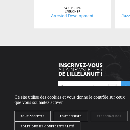
14 SEP 2026
L'AÉRONEF
Arrested Development
Jazz
INSCRIVEZ-VOUS
À LA NEWSLETTER
DE LILLELANUIT !
EN
Ce site utilise des cookies et vous donne le contrôle sur ceux
* Envoyée uniquement le mercredi.
que vous souhaitez activer
TOUT ACCEPTER
TOUT REFUSER
PERSONNALISER
L'ÉQUIPE
CONTACT / PRESSE
NOUS REJOINDRE
MENTION
POLITIQUE DE CONFIDENTIALITÉ