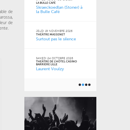
LA BULLE CAFÉ
L'ANTRE-2 - LIL
Skraeckoedlan (Stoner) à
L’amour est
pable de
la Bulle Café
 Jean-
arossa,
leur de
MARDI 20 OCT
ente.
FACULTÉ DES S
JEUDI 19 NOVEMBRE 2026
JURIDIQUES, P
THÉÂTRE MASSENET
SOCIALES DE LI
6
Surtout pas le silence
Naz
ISTROT
la Cie
SAMEDI 24 OCTOBRE 2026
VENDREDI 16 O
THÉÂTRE DE L'HÔTEL CASINO
LE GRAND SUD
BARRIÈRE LILLE
Pourquoi m
Laurent Voulzy
m’a pas appr
 2026