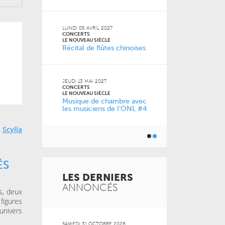
2026
VENDREDI 11 D
CONCERTS
LUNDI 05 AVRIL 2027
LE NOUVEAU SI
CONCERTS
0 ans
À la carte !
LE NOUVEAU SIÈCLE
Récital de flûtes chinoises
de l’ONL
JEUDI 13 MAI 2027
JEUDI 04 FÉVRI
CONCERTS
CONCERTS
LE NOUVEAU SIÈCLE
LE NOUVEAU SI
Musique de chambre avec
Just Play
les musiciens de l’ONL #4
s
Scylla
ÉS
LES DERNIERS
ANNONCÉS
s, deux
figures
univers
 2026
SAMEDI 31 OCTOBRE 2026
MERCREDI 21 O