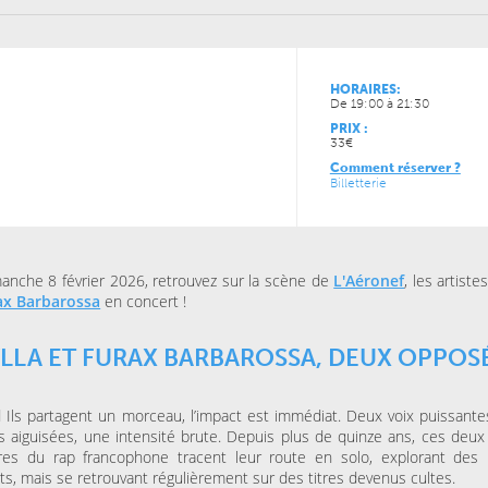
VENDREDI 11 DÉCEMBRE 
CONCERTS
LUNDI 05 AVRIL 2027
LE NOUVEAU SIÈCLE
CONCERTS
À la carte ! – Les 5
LE NOUVEAU SIÈCLE
HORAIRES:
Récital de flûtes chinoises
de l’ONL
De 19:00 à 21:30
PRIX :
33€
Comment réserver ?
JEUDI 13 MAI 2027
JEUDI 04 FÉVRIER 2027
Billetterie
CONCERTS
CONCERTS
LE NOUVEAU SIÈCLE
LE NOUVEAU SIÈCLE
Musique de chambre avec
Just Play
les musiciens de l’ONL #4
anche 8 février 2026, retrouvez sur la scène de
L'Aéronef
, les artiste
ax Barbarossa
en concert !
LLA ET FURAX BARBAROSSA, DEUX OPPOS
Ils partagent un morceau, l’impact est immédiat. Deux voix puissante
 aiguisées, une intensité brute. Depuis plus de quinze ans, ces deux 
res du rap francophone tracent leur route en solo, explorant des 
cts, mais se retrouvant régulièrement sur des titres devenus cultes.
JEUDI 15 OCTOBRE 2026
VENDREDI 06 NOVEMBRE