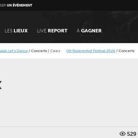
SER
UN ÉVÉNEMENT
LES
LIEUX
LIVE
REPORT
À
GAGNER
Let’s Dance
/
Concerts
/
Calais
Olt Rivierenhof Festival 2026
/
Concerts
Le r
ier
Lokerse Feesten 2026
/
Concerts
x
DIMANCHE 14 MARS 2027
JEUDI 24 SEPTEMBRE 202
CONCERTS
CONCERTS
LE NOUVEAU SIÈCLE
LE NOUVEAU SIÈCLE
Voyage symphonique au
Gala des trois chef
529
cœur des séries