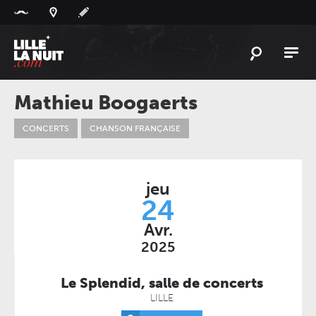
Panneau de gestion des cookies
L'
ACTU
Mathieu Boogaerts
L'
AGENDA
CONCERTS
CHANSON FRANÇAISE
LES
LIEUX
LIVE
REPORT
jeu
À
GAGNER
24
Avr.
PLAYLIST
LILLELANUIT
2025
Le Splendid, salle de concerts
LILLE