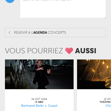
REVENIR A L'
AGENDA
CONCERTS
VOUS POURRIEZ
AUSSI
02 OCT 2026
13 OC
9-9BIS
THÉÂTRE
Bertrand Belin + Guest
Old