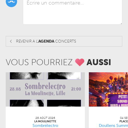
REVENIR A L'
AGENDA
CONCERTS
VOUS POURRIEZ
AUSSI
28 AOÛT 2026
04 SE
LA MOULINETTE
PLACE
Sombrélectro
Doullens Summe