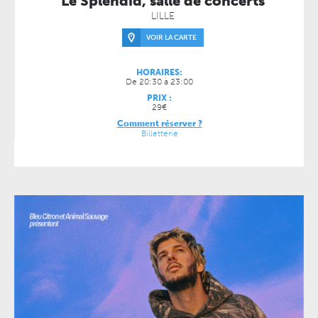
Le Splendid, salle de concerts
LILLE
VOIR LA CARTE
HORAIRES:
De 20:30 à 23:00
PRIX :
29€
Comment réserver ?
Billetterie