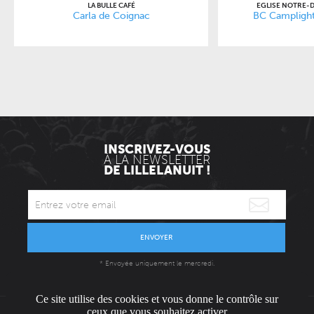
LA BULLE CAFÉ
EGLISE NOTRE-
Carla de Coignac
BC Camplight 
INSCRIVEZ-VOUS
À LA NEWSLETTER
DE LILLELANUIT !
ENVOYER
* Envoyée uniquement le mercredi.
Ce site utilise des cookies et vous donne le contrôle sur
ceux que vous souhaitez activer