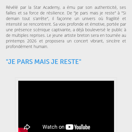
Révélé par la Star Academy, a ému par son authenticité, ses
failles et sa force de résilience. De "Je pars mais je reste" à "Si
demain tout s’arrête", il façonne un univers où fragilité et
intensité se rencontrent. Sa voix profonde et émotive, portée par
une présence scénique captivante, a déjà bouleversé le public à
de multiples reprises. Le jeune artiste breton sera en tournée au
printemps 2026 et proposera un concert vibrant, sincère et
profondément humain.
"JE PARS MAIS JE RESTE"