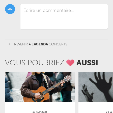
REVENIR A L'
AGENDA
CONCERTS
VOUS POURRIEZ
AUSSI
23 SEP 2026
26 SE