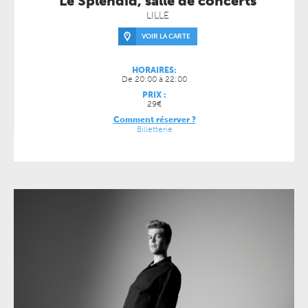
Le Splendid, salle de concerts
LILLE
VOIR LA CARTE
HORAIRES:
De 20:00 à 22:00
PRIX :
29€
Comment réserver ?
Billetterie