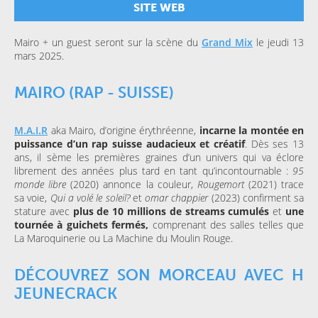
SITE WEB
Mairo + un guest seront sur la scène du
Grand Mix
le jeudi 13
mars 2025.
MAIRO (RAP - SUISSE)
M.A.I.R
aka Mairo, d’origine érythréenne,
incarne la montée en
puissance d’un rap suisse audacieux et créatif
. Dès ses 13
ans, il sème les premières graines d’un univers qui va éclore
librement des années plus tard en tant qu’incontournable :
95
monde libre
(2020) annonce la couleur,
Rougemort
(2021) trace
sa voie,
Qui a volé le soleil?
et
omar chappier
(2023) confirment sa
stature avec
plus de 10 millions de streams cumulés
et
une
tournée à guichets fermés,
comprenant des salles telles que
La Maroquinerie ou La Machine du Moulin Rouge.
DÉCOUVREZ SON MORCEAU AVEC H
JEUNECRACK