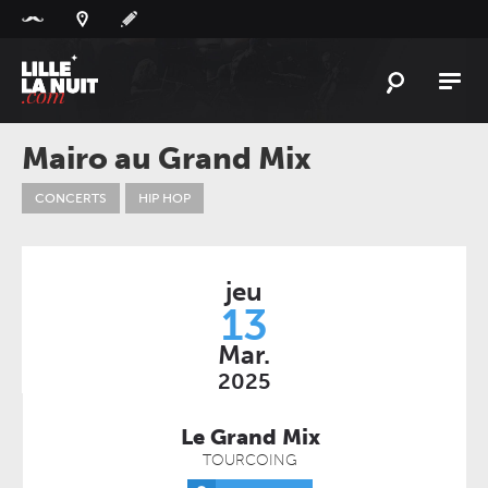
Panneau de gestion des cookies
L'
ACTU
Mairo au Grand Mix
L'
AGENDA
CONCERTS
HIP HOP
LES
LIEUX
LIVE
REPORT
jeu
À
GAGNER
13
Mar.
PLAYLIST
LILLELANUIT
2025
Le Grand Mix
TOURCOING