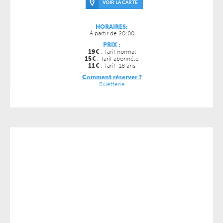
VOIR LA CARTE
HORAIRES:
À partir de 20:00
PRIX :
19
€
: Tarif normal
15
€
: Tarif abonné.e
11
€
: Tarif -18 ans
Comment réserver ?
Billetterie