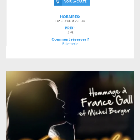
VOIR LA CARTE
HORAIRES:
De 20:00 à 22:00
PRIX :
37€
Comment réserver ?
Billetterie