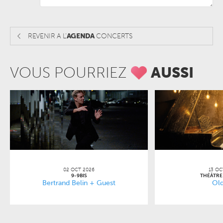
REVENIR A L'
AGENDA
CONCERTS
VOUS POURRIEZ
AUSSI
02 OCT 2026
13 OC
9-9BIS
THÉÂTRE
Bertrand Belin + Guest
Old