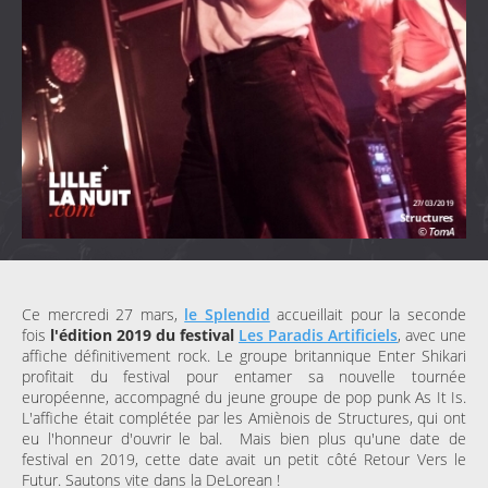
Ce mercredi 27 mars,
le Splendid
accueillait pour la seconde
fois
l'édition 2019 du festival
Les Paradis Artificiels
, avec une
affiche définitivement rock. Le groupe britannique Enter Shikari
profitait du festival pour entamer sa nouvelle tournée
européenne, accompagné du jeune groupe de pop punk As It Is.
L'affiche était complétée par les Amiènois de Structures, qui ont
eu l'honneur d'ouvrir le bal. Mais bien plus qu'une date de
festival en 2019, cette date avait un petit côté Retour Vers le
Futur. Sautons vite dans la DeLorean !