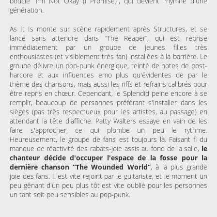
boucle “I'm Not Okay (I Promise)”, qui devient l'hymne d'une
génération.
As It Is monte sur scène rapidement après Structures, et se
lance sans attendre dans “The Reaper”, qui est reprise
immédiatement par un groupe de jeunes filles très
enthousiastes (et visiblement très fan) installées à la barrière. Le
groupe délivre un pop-punk énergique, teinté de notes de post-
harcore et aux influences emo plus qu'évidentes de par le
thème des chansons, mais aussi les riffs et refrains calibrés pour
être repris en chœur. Cependant, le Splendid peine encore à se
remplir, beaucoup de personnes préférant s'installer dans les
sièges (pas très respectueux pour les artistes, au passage) en
attendant la tête d'affiche. Patty Walters essaye en vain de les
faire s'approcher, ce qui plombe un peu le rythme.
Heureusement, le groupe de fans est toujours là. Faisant fi du
manque de réactivité des rabats-joie assis au fond de la salle,
le
chanteur décide d'occuper l'espace de la fosse pour la
dernière chanson “The Wounded World”
, à la plus grande
joie des fans. Il est vite rejoint par le guitariste, et le moment un
peu gênant d'un peu plus tôt est vite oublié pour les personnes
un tant soit peu sensibles au pop-punk.