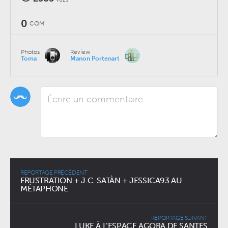
0
COM'
Photos
Review
Toma
Manon Portenart
REPORTAGE PRÉCÉDENT
FRUSTRATION + J.C. SATÀN + JESSICA93 AU
MÉTAPHONE
REPORTAGE SUIVANT
LUKE À L’ESPACE AGORA DE SANTES