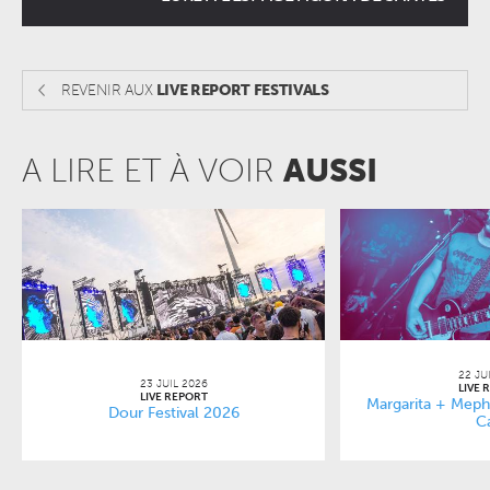
REVENIR AUX
LIVE REPORT FESTIVALS
A LIRE ET À VOIR
AUSSI
22 JU
23 JUIL 2026
LIVE 
LIVE REPORT
Margarita + Mephi
Dour Festival 2026
C