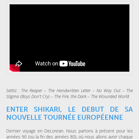
Setlist : The Reaper – The Handwritten Letter – No Way Out – The
Stigma (Boys Don't Cry) – The Fire, the Dark – The Wounded World
ENTER SHIKARI, LE DEBUT DE SA
NOUVELLE TOURNÉE EUROPÉENNE
Dernier voyage en DeLorean. Nous partons à présent pour les
années 90 (ou la fin des années 80), où nous allons avoir chaque