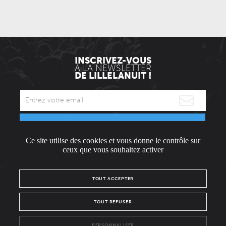
INSCRIVEZ-VOUS
À LA NEWSLETTER
DE LILLELANUIT !
ENVOYER
Ce site utilise des cookies et vous donne le contrôle sur
* Envoyée uniquement le mercredi.
ceux que vous souhaitez activer
TOUT ACCEPTER
L'ÉQUIPE
CONTACT / PRESSE
NOUS REJOINDRE
TOUT REFUSER
MENTIONS LÉGALES
POLITIQUE DE CONFIDENTIALITÉ
PERSONNALISER