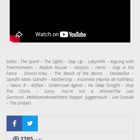
Setlist : The Spark – The Sights – Step Up – Labyrinth – Arguing with
Thermometers – Rabble Rouser – Halcyon – Hectic – Gap in the
Fence – Shinrin-Yoku – The Revolt of the Atoms – Destabilise –
Gandhi Mate, Gandhi – Mothership – Insomnia (reprise de Faithless)
– Havoc B – Airfiled – Undercover Agents – No Sleep Tonight – Stop
The Clocks – Sorry, You're not a Winner/The Last
Garrison/...Meltdown/Anaesthetist Rappel : Juggernauts – Live Outside
– The Embers
2385
VUES