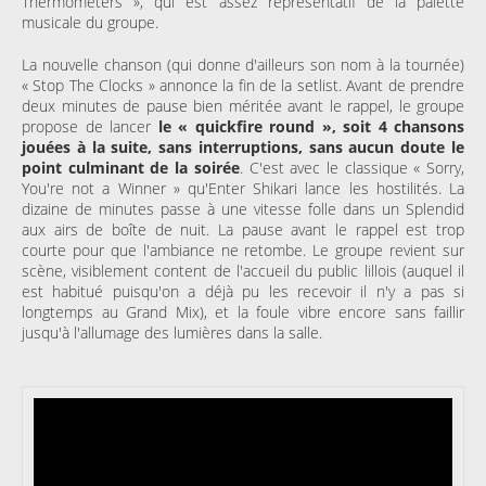
Thermometers », qui est assez représentatif de la palette
musicale du groupe.
La nouvelle chanson (qui donne d'ailleurs son nom à la tournée)
« Stop The Clocks » annonce la fin de la setlist. Avant de prendre
deux minutes de pause bien méritée avant le rappel, le groupe
propose de lancer
le « quickfire round », soit 4 chansons
jouées à la suite, sans interruptions, sans aucun doute le
point culminant de la soirée
. C'est avec le classique « Sorry,
You're not a Winner » qu'Enter Shikari lance les hostilités. La
dizaine de minutes passe à une vitesse folle dans un Splendid
aux airs de boîte de nuit. La pause avant le rappel est trop
courte pour que l'ambiance ne retombe. Le groupe revient sur
scène, visiblement content de l'accueil du public lillois (auquel il
est habitué puisqu'on a déjà pu les recevoir il n'y a pas si
longtemps au Grand Mix), et la foule vibre encore sans faillir
jusqu'à l'allumage des lumières dans la salle.