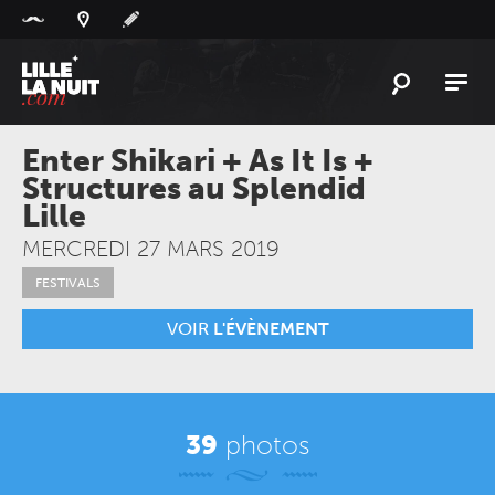
Panneau de gestion des cookies
L'
ACTU
Enter Shikari + As It Is +
Structures au Splendid
L'
AGENDA
Lille
LES
LIEUX
MERCREDI 27 MARS 2019
LIVE
REPORT
FESTIVALS
À
GAGNER
VOIR
L'ÉVÈNEMENT
PLAYLIST
LILLELANUIT
39
photos