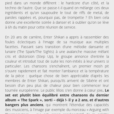
pied dans un monde différent : le hardcore d'un côté, et la
techno de l'autre. Que se passe-t-il quand on mélange ces deux
ingrédients et qu'on saupoudre le tout de riffs de metal, de
paroles rappées et, pourquoi pas, de trompette ? Eh bien cela
donne une excellente soirée à danser et à oublier qu'on se lève
à 6h du matin pour cette réunion de service.
En 20 ans de carrière, Enter Shikari a appris à rassembler des
foules éclectiques à l'image de sa musique aux multiples
facettes. Passant sans transition d'une mélodie dansante et
lunaire (The Spark/The Sights) à une avalanche massive mêlant
cris et distorsion (Step Up), le groupe annonce d'entrée la
couleur et introduit tout de suite les non-initiés à leur univers si
particulier. Les chansons s’enchaînent, un premier mosh pit
s'ouvre rapidement et fait monter l'ambiance et la température
de la pièce : quelque chose de bien appréciable d'après les
membres de Enter Shikari, puisqu'ils arrivent de Sibérie et ont
besoin d'un peu plus de chaleur pour bien commencer leur
tournée européenne. Le public lillois s'en donne à cœur joie
. Le
set est plutôt bien équilibré entre chansons du dernier
album « The Spark », sorti – déjà !- il y a 2 ans, et d'autres
bangers plus anciens
, qui montrent l'étendue des capacités
des musiciens, à l'image par exemple du morceau « Arguing with