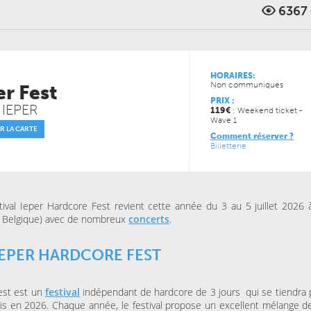
6367
VENDREDI 11 DÉCEMBRE 
CONCERTS
LUNDI 05 AVRIL 2027
LE NOUVEAU SIÈCLE
CONCERTS
À la carte ! – Les 5
LE NOUVEAU SIÈCLE
Récital de flûtes chinoises
de l’ONL
HORAIRES:
Non communiqués
er Fest
PRIX :
 IEPER
119
€
: Weekend ticket -
JEUDI 13 MAI 2027
JEUDI 04 FÉVRIER 2027
Wave 1
CONCERTS
CONCERTS
R LA CARTE
LE NOUVEAU SIÈCLE
LE NOUVEAU SIÈCLE
Comment réserver ?
Musique de chambre avec
Just Play
Billetterie
les musiciens de l’ONL #4
tival Ieper Hardcore Fest revient cette année du 3 au 5 juillet 2026 
, Belgique) avec de nombreux
concerts
.
IEPER HARDCORE FEST
est est un
festival
indépendant de hardcore de 3 jours qui se tiendra 
is en 2026. Chaque année, le festival propose un excellent mélange de
JEUDI 15 OCTOBRE 2026
VENDREDI 06 NOVEMBRE