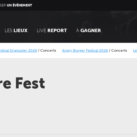
SER
UN ÉVÉNEMENT
LES
LIEUX
LIVE
REPORT
À
GAGNER
outer 2026
/
Concerts
Angry Burger Festival 2026
/
Concerts
Le Calais Stree
ique Minier
Alcatraz Festival 2026
/
Concerts
e Fest
DIMANCHE 14 MARS 2027
JEUDI 24 SEPTEMBRE 202
CONCERTS
CONCERTS
LE NOUVEAU SIÈCLE
LE NOUVEAU SIÈCLE
Voyage symphonique au
Gala des trois chef
cœur des séries