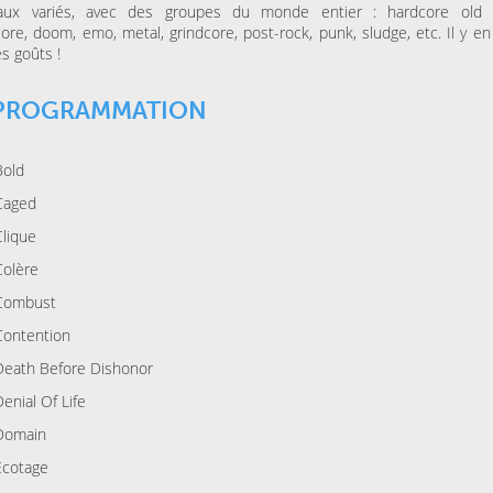
aux variés, avec des groupes du monde entier : hardcore old s
ESPACE AGORA (CENTRE
MAISON FOLIE MOULINS
CULTUREL)
Le Syndrome du
ore, doom, emo, metal, grindcore, post-rock, punk, sludge, etc. Il y en
Là-bas, le voyage
Spaghetti de la Cie Lolium
es goûts !
Goldman – Tribute
Jacques Goldman
 PROGRAMMATION
MERCREDI 04 NOVEMBRE
KINO CINÉ
Bold
Ulysse à Gaza
Caged
Clique
SAMEDI 31 OCTOBRE 202
LA BULLE CAFÉ
Colère
Skraeckoedlan (Sto
la Bulle Café
Combust
Contention
Death Before Dishonor
Denial Of Life
Domain
Ecotage