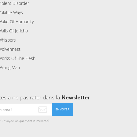
Violent Disorder
Volatile Ways
Wake Of Humanity
Walls Of Jericho
Whispers
Wolvennest
Works Of The Flesh
Wrong Man
tes à ne pas rater dans la
Newsletter
ENVOYER
* Envoyée uniquement le mercredi.