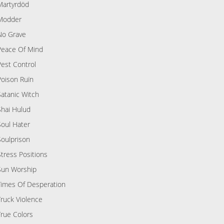
Martyrdöd
Modder
No Grave
Peace Of Mind
Pest Control
Poison Ruïn
Satanic Witch
Shai Hulud
Soul Hater
Soulprison
Stress Positions
Sun Worship
Times Of Desperation
Truck Violence
True Colors