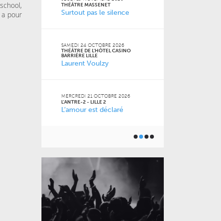
chool,
FACULTÉ DES S
THÉÂTRE MASSENET
JURIDIQUES, P
Surtout pas le silence
 a pour
SOCIALES DE LI
Naz
 Jean-
SAMEDI 24 OCTOBRE 2026
THÉÂTRE DE L'HÔTEL CASINO
VENDREDI 16 O
BARRIÈRE LILLE
LE GRAND SUD
Laurent Voulzy
 2026
Pourquoi m
m’a pas appr
MERCREDI 21 OCTOBRE 2026
L'ANTRE-2 - LILLE 2
L’amour est déclaré
JEUDI 15 OCTO
6
BU AGORA
Toutes les 
ner) à
géniales