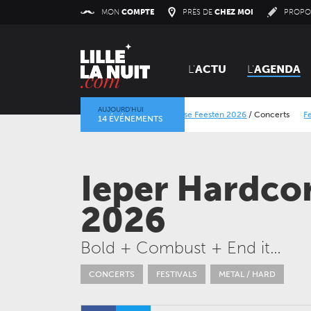
Panneau de gestion des cookies
MON
COMPTE
PRÈS DE
CHEZ MOI
PROPO
L'
ACTU
L'
AGENDA
AUJOURD’HUI
Lokerse Feesten 2026
/
Concerts
Festival Dran
14 ÉVÉNEMENTS
La mine dans l’objectif
/
Expositions
/
Centre Histor
Ieper Hardcor
2026
Bold + Combust + End it…
JEUDI 24 SEPTEMBRE 2026
CONCERTS
FESTIVALS
METAL / HARD
CONCERTS
LE NOUVEAU SIÈCLE
Gala des trois chefs