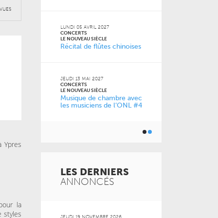
VUES
2026
VENDREDI 11 D
CONCERTS
LUNDI 05 AVRIL 2027
LE NOUVEAU SI
CONCERTS
0 ans
À la carte !
LE NOUVEAU SIÈCLE
Récital de flûtes chinoises
de l’ONL
JEUDI 13 MAI 2027
JEUDI 04 FÉVRI
CONCERTS
CONCERTS
LE NOUVEAU SIÈCLE
LE NOUVEAU SI
Musique de chambre avec
Just Play
les musiciens de l’ONL #4
à Ypres
LES DERNIERS
ANNONCÉS
pour la
 styles
 2026
JEUDI 19 NOVEMBRE 2026
MARDI 20 OCT