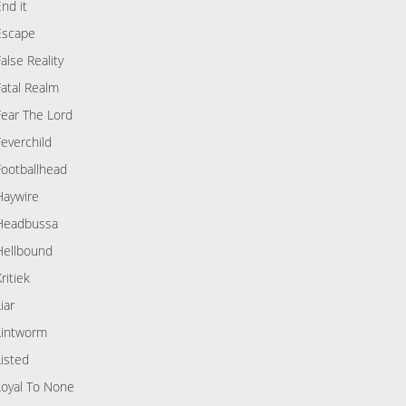
End it
Escape
False Reality
Fatal Realm
Fear The Lord
Feverchild
Footballhead
Haywire
Headbussa
Hellbound
ritiek
iar
Lintworm
Listed
Loyal To None