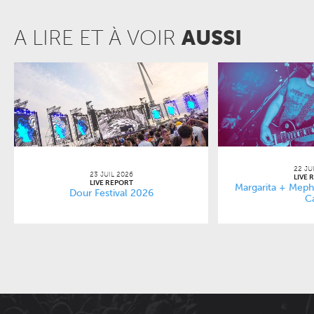
A LIRE ET À VOIR
AUSSI
22 JU
23 JUIL 2026
LIVE 
LIVE REPORT
Margarita + Mephi
Dour Festival 2026
C