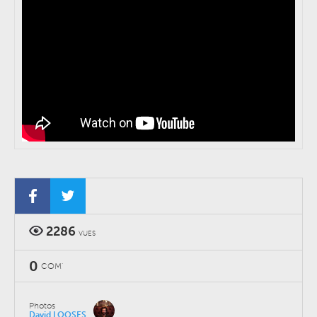
2286
VUES
0
COM'
Photos
David LOOSES