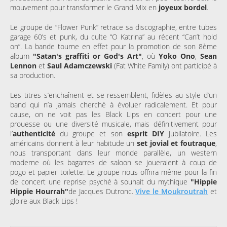
mouvement pour transformer le Grand Mix en
joyeux bordel
.
Le groupe de “Flower Punk” retrace sa discographie, entre tubes
garage 60’s et punk, du culte “O Katrina” au récent “Can’t hold
on”. La bande tourne en effet pour la promotion de son 8ème
album
"Satan's graffiti or God's Art"
, où
Yoko Ono
,
Sean
Lennon
et
Saul Adamczewski
(Fat White Family) ont participé à
sa production.
Les titres s’enchaînent et se ressemblent, fidèles au style d’un
band qui n’a jamais cherché à évoluer radicalement. Et pour
cause, on ne voit pas les Black Lips en concert pour une
prouesse ou une diversité musicale, mais définitivement pour
l’
authenticité
du groupe et son
esprit DIY
jubilatoire. Les
américains donnent à leur habitude un
set jovial et foutraque
,
nous transportant dans leur monde parallèle, un western
moderne où les bagarres de saloon se joueraient à coup de
pogo et papier toilette. Le groupe nous offrira même pour la fin
de concert une reprise psyché à souhait du mythique
"Hippie
Hippie Hourrah"
de Jacques Dutronc.
Vive le Moukroutrah
et
gloire aux Black Lips !