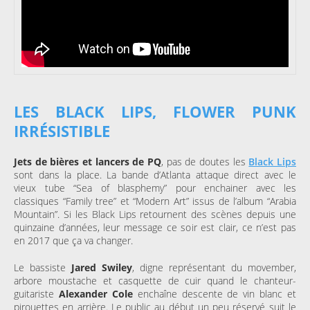
LES BLACK LIPS, FLOWER PUNK
IRRÉSISTIBLE
Jets de bières et lancers de PQ
, pas de doutes les
Black Lips
sont dans la place. La bande d’Atlanta attaque direct avec le
vieux tube “Sea of blasphemy” pour enchainer avec les
classiques “Family tree” et “Modern Art” issus de l’album “Arabia
Mountain”. Si les Black Lips retournent des scènes depuis une
quinzaine d’années, leur message ce soir est clair, ce n’est pas
en 2017 que ça va changer.
Le bassiste
Jared Swiley
, digne représentant du movember,
arbore moustache et casquette de cuir quand le chanteur-
guitariste
Alexander Cole
enchaîne descente de vin blanc et
pirouettes en arrière. Le public au début un peu réservé suit le