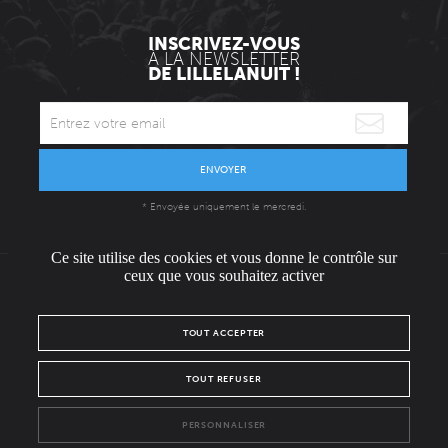
INSCRIVEZ-VOUS
À LA NEWSLETTER
DE LILLELANUIT !
ENVOYER
* Envoyée uniquement le mercredi.
Ce site utilise des cookies et vous donne le contrôle sur
ceux que vous souhaitez activer
L'ÉQUIPE
CONTACT / PRESSE
NOUS REJOINDRE
TOUT ACCEPTER
MENTIONS LÉGALES
POLITIQUE DE CONFIDENTIALITÉ
TOUT REFUSER
NOUS SUIVRE SUR :
PERSONNALISER
Facebook
Instagram