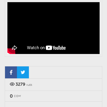
3279
VUES
0
COM'