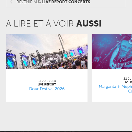
REVENIR AUX
LIVE REPORT CONCERTS
A LIRE ET À VOIR
AUSSI
22 JU
23 JUIL 2026
LIVE 
LIVE REPORT
Margarita + Mephi
Dour Festival 2026
C