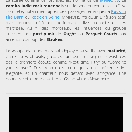
La soirée commence fort avec les normands de
MNNQNS
. Le
combo indie-rock rouennais
suit le sens du vent et accroît sa
notoriété, notamment après des passages remarqués à
Rock in
the Barn
ou
Rock en Seine
. MMNQNS n’a qu’un EP à son actif,
mais propose déjà une performance live prenante et très
maîtrisée. Au fil des morceaux, les influences du groupe
jaillissent, du
post-punk
de
Ought
ou
Parquet Courts
aux
accents plus pop des
Strokes
.
Le groupe est jeune mais sait déployer sa setlist avec
maturité
,
entre titres abrasifs, guitares furieuses et singles irrésistibles
dès la première écoute comme “Next time I try” ou “Come to
your senses”. Des rythmiques motoriques, une présence live
élégante, et un chanteur nous défiant avec arrogance, une
bonne recette pour chauffer le Grand Mix en Novembre.