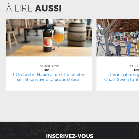
À LIRE
AUSSI
08 JUIL 2026
23 JU
DIVERS
DI
L’Orchestre National de Lille célèbre
Des initiations 
ses 50 ans avec sa propre bière :
Coast Swing tout 
L’Entracte
Li
INSCRIVEZ-VOUS