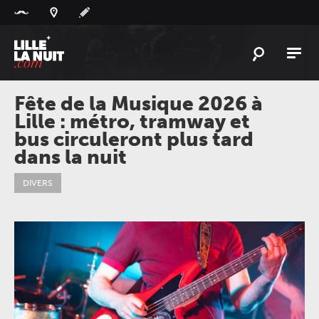
Panneau de gestion des cookies
L'
ACTU
Fête de la Musique 2026 à
Lille : métro, tramway et
L'
AGENDA
bus circuleront plus tard
LES
LIEUX
dans la nuit
LIVE
REPORT
DIVERS
À
GAGNER
PLAYLIST
LILLELANUIT