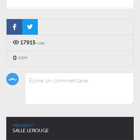
STRAWBERRY FEST : HOLY WAVE + ULRIKA SPACEK + WILD
RACOON + JUNE & LENA À LA FERME D’EN HAUT
SAMEDI 08 SEPTEMBRE 2018
17915
VUES
0
COM'
PRÉCÉDENT
SALLE LEROUGE