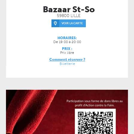
Bazaar St-So
59800 LILLE
VOIR LA CARTE
HORAIRES:
De 19:00 à 20:00
PRIX :
Prix libre
Comment réserver ?
Billetterie