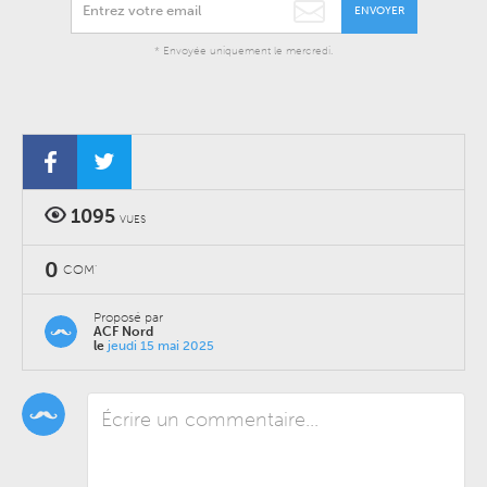
ENVOYER
* Envoyée uniquement le mercredi.
1095
VUES
0
COM'
Proposé par
ACF Nord
le
jeudi 15 mai 2025