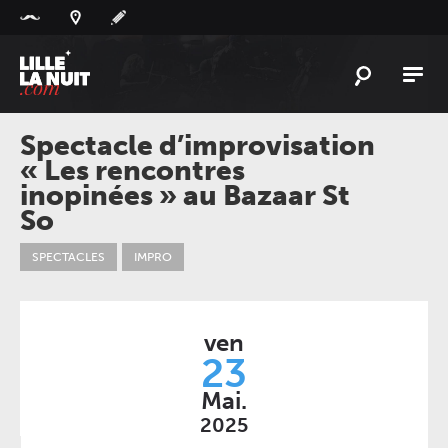
Panneau de gestion des cookies
L'
ACTU
Spectacle d’improvisation
« Les rencontres
L'
AGENDA
inopinées » au Bazaar St
LES
LIEUX
So
LIVE
REPORT
SPECTACLES
IMPRO
À
GAGNER
PLAYLIST
ven
LILLELANUIT
23
Mai.
2025