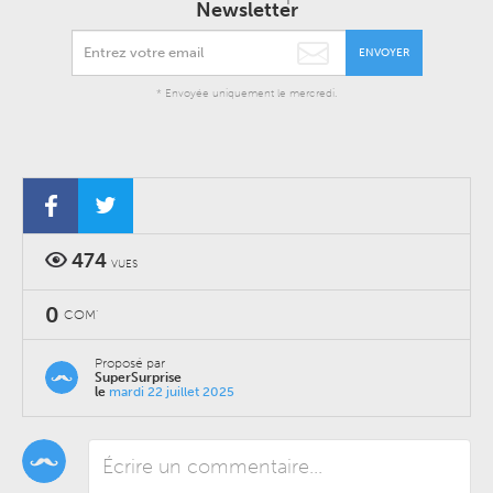
Newsletter
ENVOYER
* Envoyée uniquement le mercredi.
474
VUES
0
COM'
Proposé par
SuperSurprise
le
mardi 22 juillet 2025