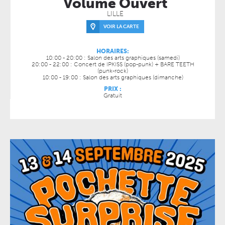
Volume Ouvert
LILLE
VOIR LA CARTE
HORAIRES:
10:00 - 20:00 : Salon des arts graphiques (samedi)
20:00 - 22:00 : Concert de IPKISS (pop-punk) + BARE TEETH
(punk-rock)
10:00 - 19:00 : Salon des arts graphiques (dimanche)
PRIX :
Gratuit