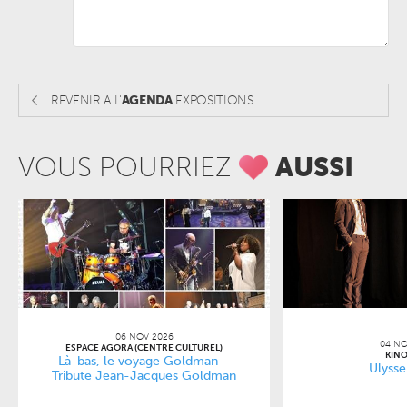
REVENIR A L'
AGENDA
EXPOSITIONS
VOUS POURRIEZ
AUSSI
06 NOV 2026
04 NO
ESPACE AGORA (CENTRE CULTUREL)
KINO
Là-bas, le voyage Goldman –
Ulysse
Tribute Jean-Jacques Goldman