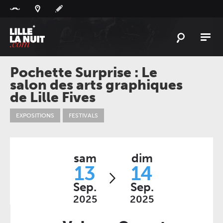
Panneau de gestion des cookies
L'
ACTU
Pochette Surprise : Le
salon des arts graphiques
L'
AGENDA
de Lille Fives
LES
LIEUX
EXPOSITIONS
FESTIVALS
LIVE
REPORT
À
GAGNER
sam
dim
PLAYLIST
13
14
LILLELANUIT
Sep.
Sep.
2025
2025