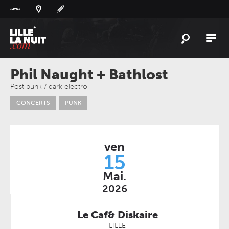
Panneau de gestion des cookies
L'
ACTU
Phil Naught + Bathlost
L'
AGENDA
Post punk / dark electro
CONCERTS
PUNK
LES
LIEUX
LIVE
REPORT
À
GAGNER
ven
15
PLAYLIST
Mai.
LILLELANUIT
2026
Le Caf& Diskaire
LILLE