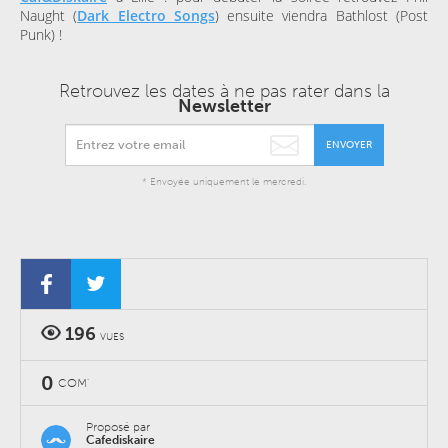
Naught (
Dark Electro Songs
) ensuite viendra Bathlost (Post
Punk) !
Retrouvez les dates à ne pas rater dans la
Newsletter
ENVOYER
* Envoyée uniquement le mercredi.
196
VUES
0
COM'
Proposé par
Cafediskaire