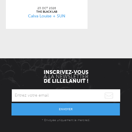
23 OCT 2026
THE BLACK LAB
Calva Louise + SUN
INSCRIVEZ-VOUS
À LA NEWSLETTER
DE LILLELANUIT !
ENVOYER
* Envoyée uniquement le mercredi.