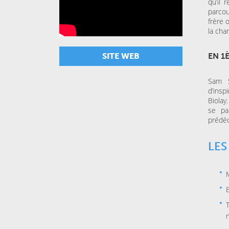
qu’il 
parcou
frère 
la cha
SITE WEB
EN 1
Sam S
d’insp
Biolay
se pa
prédéc
LES