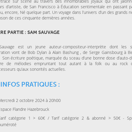
retrace sur scène au travers des innombrables joyaux qui ont jalon
rs d’artiste, de San Francisco à Éducation sentimentale en passant 
ou, encore, Né quelque part. Un voyage dans l’univers d’un des grands 
nson de ces cinquante dernières années.
ÈRE PARTIE : SAM SAUVAGE
auvage est un jeune auteur-compositeur-interprète dont les s
iration vont de Bob Dylan à Alain Bashung , de Serge Gainsbourg à B
. Son écriture poétique, marquée du sceau d’une bonne dose d’auto-dé
re de mélodies empruntant tout autant à la folk ou au rock 
esseurs qu’aux sonorités actuelles.
 INFOS PRATIQUES :
Mercredi 2 octobre 2024 à 20h00
Espace Flandre Hazebrouck
Tarif catégorie 1 > 60€ / Tarif catégorie 2 & abonné > 50€ - Sp
numéroté