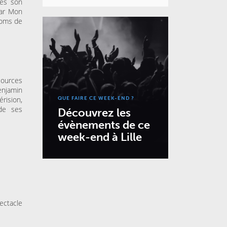
nés son
par Mon
noms de
ources
enjamin
rision,
QUE FAIRE CE WEEK-END ?
de ses
Découvrez les
évènements de ce
week-end à Lille
ectacle