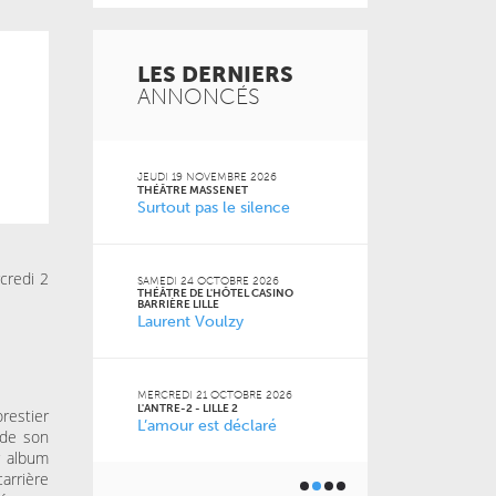
LES DERNIERS
ANNONCÉS
 2026
JEUDI 19 NOVEMBRE 2026
MARDI 20 OCT
FACULTÉ DES S
THÉÂTRE MASSENET
JURIDIQUES, P
Surtout pas le silence
SOCIALES DE LI
Naz
 Jean-
credi 2
SAMEDI 24 OCTOBRE 2026
THÉÂTRE DE L'HÔTEL CASINO
VENDREDI 16 O
BARRIÈRE LILLE
LE GRAND SUD
Laurent Voulzy
 2026
Pourquoi m
m’a pas appr
MERCREDI 21 OCTOBRE 2026
L'ANTRE-2 - LILLE 2
restier
L’amour est déclaré
JEUDI 15 OCTO
6
 de son
BU AGORA
Toutes les 
r album
ner) à
géniales
carrière