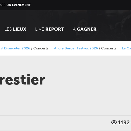
SER
UN ÉVÉNEMENT
LES
LIEUX
LIVE
REPORT
À
GAGNER
er 2026
/
Concerts
Angry Burger Festival 2026
/
Concerts
Le Calais Street Ar
e Minier
Alcatraz Festival 2026
/
Concerts
restier
1192