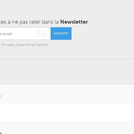
tes à ne pas rater dans la
Newsletter
ENVOYER
* Envoyée uniquement le mercredi.
E