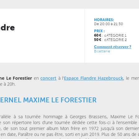
HORAIRES:
De 20:00 à 21:30
ndre
PRIX :
60
€
: cATÉGORIE 1
50
€
: cATÉGORIE 2
Comment réserver ?
JEUDI 15 OCTOBRE 2026
VENDREDI 06 NOVEMBRE
Billetterie
ESPACE AGORA (CENTRE
MAISON FOLIE MOULINS
CULTUREL)
Le Syndrome du
Là-bas, le voyage
Spaghetti de la Cie Lolium
Goldman – Tribute
Jacques Goldman
e Le Forestier
en
concert
à l'
Espace Flandre Hazebrouck
, le mer
e à 20h.
MERCREDI 04 NOVEMBRE
KINO CINÉ
TERNEL MAXIME LE FORESTIER
Ulysse à Gaza
rallèle à sa tournée hommage à Georges Brassens, Maxime Le Fo
SAMEDI 31 OCTOBRE 202
te son répertoire lors d’une tournée dédiée cette fois-ci à l’ensemble
LA BULLE CAFÉ
e, de son tout premier album Mon frère en 1972 jusqu’à son dernie
Skraeckoedlan (Sto
la Bulle Café
 en date, Paraître ou ne pas être, sorti en juin 2019. Plus de 50 ans de 