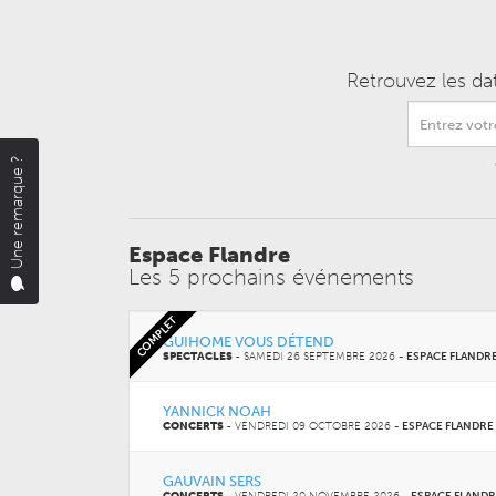
Retrouvez les da
Une remarque ?
Espace Flandre
Les 5 prochains événements
COMPLET
GUIHOME VOUS DÉTEND
SPECTACLES
-
SAMEDI 26 SEPTEMBRE 2026
-
ESPACE FLANDR
YANNICK NOAH
CONCERTS
-
VENDREDI 09 OCTOBRE 2026
-
ESPACE FLANDRE
GAUVAIN SERS