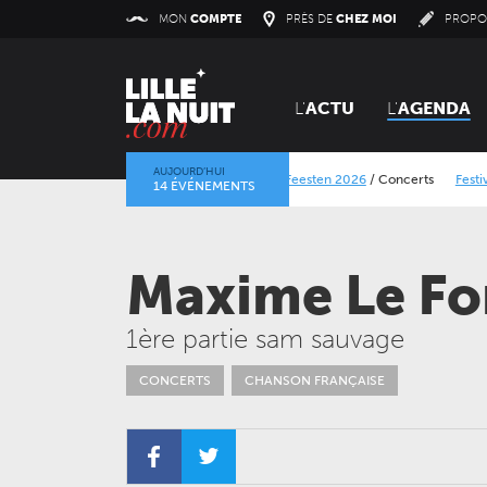
Panneau de gestion des cookies
MON
COMPTE
PRÈS DE
CHEZ MOI
PROPO
L'
ACTU
L'
AGENDA
AUJOURD’HUI
Lokerse Feesten 2026
/
Concerts
Festival Dranout
14 ÉVÉNEMENTS
La mine dans l’objectif
/
Expositions
/
Centre Historiqu
Maxime Le Fo
1ère partie sam sauvage
CONCERTS
CHANSON FRANÇAISE