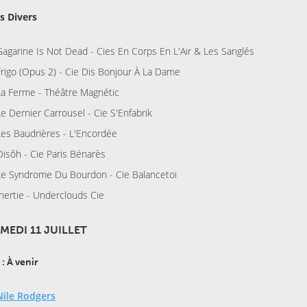
ns Divers
Gagarine Is Not Dead - Cies En Corps En L'Air & Les Sanglés
Frigo (Opus 2) - Cie Dis Bonjour À La Dame
La Ferme - Théâtre Magnétic
Le Dernier Carrousel - Cie S'Enfabrik
Les Baudrières - L'Encordée
Oisôh - Cie Paris Bénarès
Le Syndrome Du Bourdon - Cie Balancetoi
Inertie - Underclouds Cie
AMEDI 11 JUILLET
: À venir
Nile Rodgers