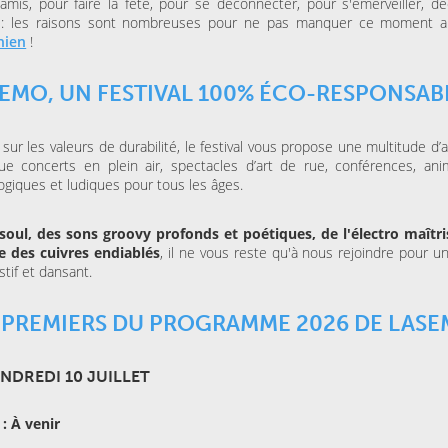
amis, pour faire la fête, pour se déconnecter, pour s'émerveiller, déc
ESPACE AGORA (CENTRE
MAISON FOLIE MOULINS
r : les raisons sont nombreuses pour ne pas manquer ce moment 
CULTUREL)
Le Syndrome du
Là-bas, le voyage
hien
!
Spaghetti de la Cie Lolium
Goldman – Tribute
Jacques Goldman
EMO, UN FESTIVAL 100% ÉCO-RESPONSABL
MERCREDI 04 NOVEMBRE
sur les valeurs de durabilité, le festival vous propose une multitude d’a
KINO CINÉ
Ulysse à Gaza
ue concerts en plein air, spectacles d’art de rue, conférences, ani
giques et ludiques pour tous les âges.
SAMEDI 31 OCTOBRE 202
 soul, des sons groovy profonds et poétiques, de l'électro maîtr
LA BULLE CAFÉ
e des cuivres endiablés
, il ne vous reste qu'à nous rejoindre pour u
Skraeckoedlan (Sto
la Bulle Café
stif et dansant.
 PREMIERS DU PROGRAMME 2026 DE LAS
ENDREDI 10 JUILLET
 : À venir