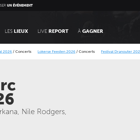
SER
UN ÉVÉNEMENT
LES
LIEUX
LIVE
REPORT
À
GAGNER
6
/
Concerts
Lokerse Feesten 2026
/
Concerts
Festival Dranouter 2026
/
Con
r
BB Rock festival 2026
/
Concerts
rc
26
rkana, Nile Rodgers,
DIMANCHE 14 MARS 2027
JEUDI 24 SEPTEMBRE 202
CONCERTS
CONCERTS
LE NOUVEAU SIÈCLE
LE NOUVEAU SIÈCLE
Voyage symphonique au
Gala des trois chef
cœur des séries