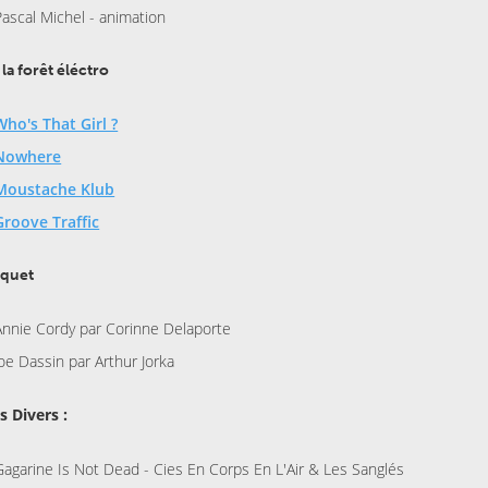
Pascal Michel - animation
 la forêt éléctro
Who's That Girl ?
Nowhere
Moustache Klub
Groove Traffic
oquet
Annie Cordy par Corinne Delaporte
Joe Dassin par Arthur Jorka
s Divers :
Gagarine Is Not Dead - Cies En Corps En L'Air & Les Sanglés