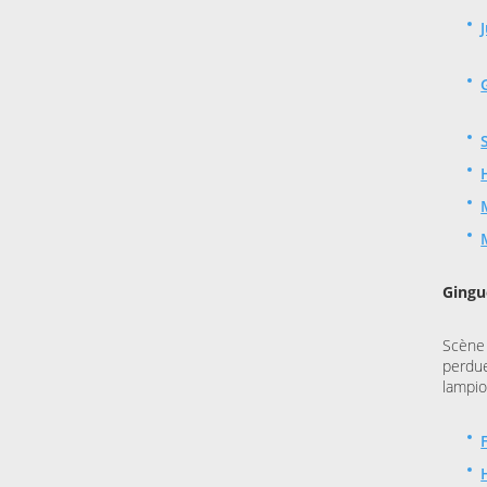
Ging
Scène
perdu
lampi