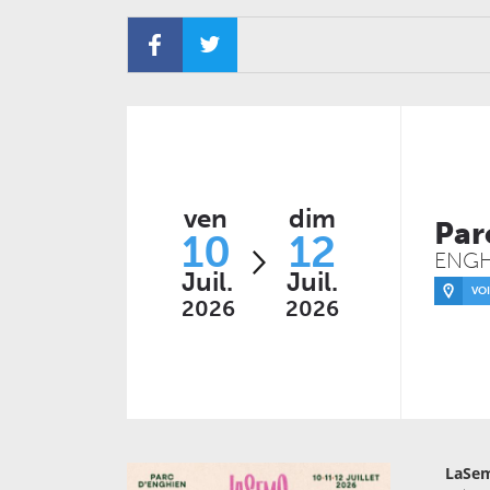
VENDREDI 11 DÉCEMBRE 2026
CONCERTS
LE NOUVEAU SIÈCLE
À la carte ! – Les 50 ans
de l’ONL
JEUDI 04 FÉVRIER 2027
CONCERTS
LE NOUVEAU SIÈCLE
ven
dim
Just Play
Par
10
12
ENGH
Juil.
Juil.
VOI
2026
2026
LaSem
MARDI 20 OCTOBRE 2026