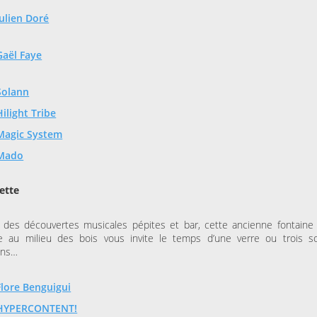
Julien Doré
Gaël Faye
Solann
Hilight Tribe
Magic System
Mado
uette
 des découvertes musicales pépites et bar, cette ancienne fontaine
e au milieu des bois vous invite le temps d’une verre ou trois s
ons…
Flore Benguigui
HYPERCONTENT!