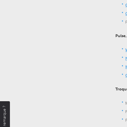
Pulse,
Troqu
Une remarque ?