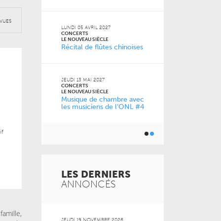
2026
VENDREDI 11 D
VUES
CONCERTS
LUNDI 05 AVRIL 2027
LE NOUVEAU SI
CONCERTS
0 ans
À la carte !
LE NOUVEAU SIÈCLE
Récital de flûtes chinoises
de l’ONL
JEUDI 13 MAI 2027
JEUDI 04 FÉVRI
CONCERTS
CONCERTS
LE NOUVEAU SIÈCLE
LE NOUVEAU SI
Musique de chambre avec
Just Play
les musiciens de l’ONL #4
if
LES DERNIERS
ANNONCÉS
amille,
 2026
JEUDI 19 NOVEMBRE 2026
MARDI 20 OCT