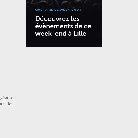
QUE FAIRE CE WEEK-END ?
Découvrez les
évènements de ce
week-end à Lille
 géante
ous les