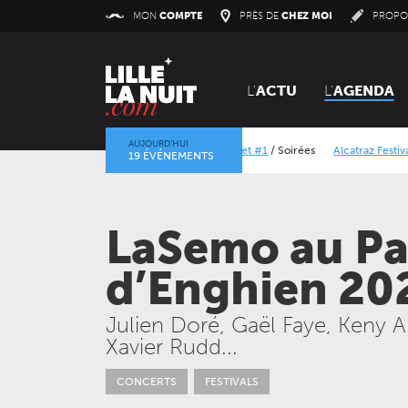
Panneau de gestion des cookies
MON
COMPTE
PRÈS DE
CHEZ MOI
PROPO
L'
ACTU
L'
AGENDA
AUJOURD’HUI
Orangerie Vinyl Market #1
/
Soirées
Alcatraz Festival 202
19 ÉVÉNEMENTS
La mine dans l’objectif
/
Expositions
/
Centre Historique Minie
LaSemo au Pa
d’Enghien 20
Julien Doré, Gaël Faye, Keny A
Xavier Rudd...
JEUDI 24 SEPTEMBRE 2026
CONCERTS
LE NOUVEAU SIÈCLE
CONCERTS
FESTIVALS
Gala des trois chefs