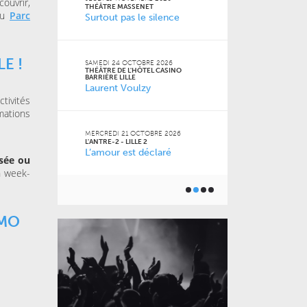
ouvrir,
FACULTÉ DES S
THÉÂTRE MASSENET
au
Parc
JURIDIQUES, P
Surtout pas le silence
SOCIALES DE LI
Naz
 Jean-
E !
SAMEDI 24 OCTOBRE 2026
THÉÂTRE DE L'HÔTEL CASINO
VENDREDI 16 O
BARRIÈRE LILLE
LE GRAND SUD
Laurent Voulzy
 2026
Pourquoi m
ctivités
m’a pas appr
mations
MERCREDI 21 OCTOBRE 2026
L'ANTRE-2 - LILLE 2
L’amour est déclaré
JEUDI 15 OCTO
6
isée ou
BU AGORA
Toutes les 
n week-
ner) à
géniales
EMO