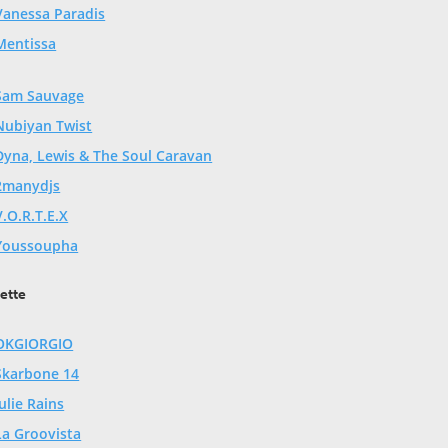
Vanessa Paradis
Mentissa
Sam Sauvage
Nubiyan Twist
Dyna, Lewis & The Soul Caravan
2manydjs
V.O.R.T.E.X
Youssoupha
ette
OKGIORGIO
Skarbone 14
Julie Rains
La Groovista