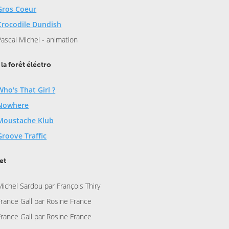
Gros Coeur
Crocodile Dundish
Pascal Michel - animation
 la forêt éléctro
Who's That Girl ?
Nowhere
Moustache Klub
Groove Traffic
et
Michel Sardou par François Thiry
France Gall par Rosine France
France Gall par Rosine France