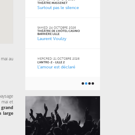
FACULTÉ DES S
THÉÂTRE MASSENET
JURIDIQUES, P
Surtout pas le silence
SOCIALES DE LI
Naz
 Jean-
SAMEDI 24 OCTOBRE 2026
THÉÂTRE DE L'HÔTEL CASINO
VENDREDI 16 O
BARRIÈRE LILLE
LE GRAND SUD
Laurent Voulzy
 2026
Pourquoi m
m’a pas appr
 mai au
MERCREDI 21 OCTOBRE 2026
L'ANTRE-2 - LILLE 2
L’amour est déclaré
JEUDI 15 OCTO
6
BU AGORA
Toutes les 
ner) à
géniales
paysage
n mai et
 grand
n large