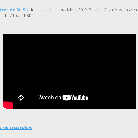
strot de St So
de Lille accueillera Mon Côté Punk + Claude Vadasz po
t de 21h à 1h30.
t sur réservation