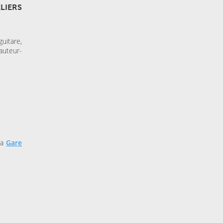
LIERS
guitare,
uteur-
la
Gare