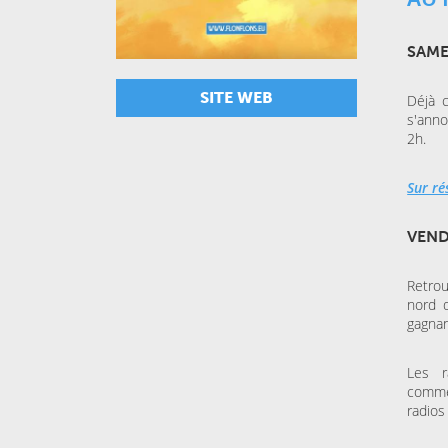
SAME
SITE WEB
Déjà 
s'ann
2h.
Sur ré
VEND
Retrou
nord d
gagnan
Les r
comme
radios