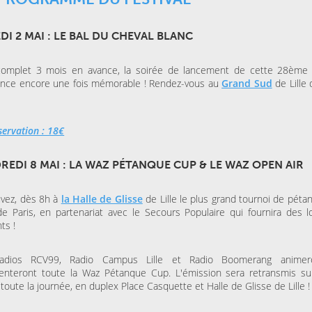
DI 2 MAI : LE BAL DU CHEVAL BLANC
complet 3 mois en avance, la soirée de lancement de cette 28ème 
once encore une fois mémorable ! Rendez-vous au
Grand Sud
de Lille 
servation : 18€
REDI 8 MAI : LA WAZ PÉTANQUE CUP & LE WAZ OPEN AIR
vez, dès 8h à
la Halle de Glisse
de Lille le plus grand tournoi de péta
e Paris, en partenariat avec le Secours Populaire qui fournira des l
ts !
adios RCV99, Radio Campus Lille et Radio Boomerang animer
nteront toute la Waz Pétanque Cup. L'émission sera retransmis su
 toute la journée, en duplex Place Casquette et Halle de Glisse de Lille !