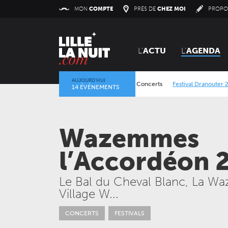
Panneau de gestion des cookies
MON
COMPTE
PRÈS DE
CHEZ MOI
PROPO
L'
ACTU
L'
AGENDA
AUJOURD’HUI
Lokerse Feesten 2026
/
Concerts
Festival Dranouter 2026
/
14 ÉVÉNEMENTS
La mine dans l’objectif
/
Expositions
/
Centre Historique Minier
Wazemmes
l’Accordéon 
Le Bal du Cheval Blanc, La Wa
Village W...
JEUDI 24 SEPTEMBRE 2026
CONCERTS
LE NOUVEAU SIÈCLE
CONCERTS
FESTIVALS
Gala des trois chefs