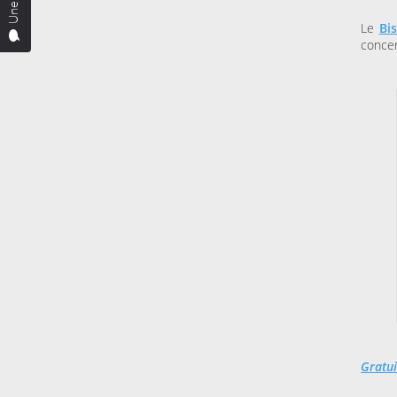
Le
Bi
concer
Gratui