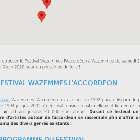
ESPACE AGORA (CENTRE
MAISON FOLIE MOULINS
CULTUREL)
Le Syndrome du
Là-bas, le voyage
Spaghetti de la Cie Lolium
Goldman – Tribute
Jacques Goldman
MERCREDI 04 NOVEMBRE
KINO CINÉ
Ulysse à Gaza
 retrouver le Festival Wazemmes l'Accordéon à Wazemmes du samedi 2
 6 juin 2026 pour un printemps de folie !
SAMEDI 31 OCTOBRE 202
LA BULLE CAFÉ
Skraeckoedlan (Sto
FESTIVAL WAZEMMES L'ACCORDEON
la Bulle Café
tival
Wazemmes l’Accordéon a vu le jour en 1992 puis a disparu du 
s de 1994 jusqu’à 2002. Ce festival musical a habituellement lieu entre fi
 juin attirant jusqu’à 30 000 spectateurs.
Durant ce festival un
e d’artistes autour de l’accordéon se rassemble afin d’offrir u
ama des divers genres existants !
PROGRAMME DU FESTIVAL