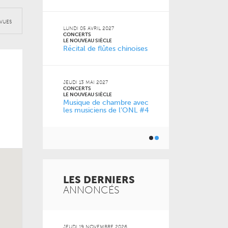
2026
VENDREDI 11 D
VUES
CONCERTS
LUNDI 05 AVRIL 2027
LE NOUVEAU SI
CONCERTS
0 ans
À la carte !
LE NOUVEAU SIÈCLE
Récital de flûtes chinoises
de l’ONL
JEUDI 13 MAI 2027
JEUDI 04 FÉVRI
CONCERTS
CONCERTS
LE NOUVEAU SIÈCLE
LE NOUVEAU SI
Musique de chambre avec
Just Play
les musiciens de l’ONL #4
LES DERNIERS
ANNONCÉS
 2026
JEUDI 19 NOVEMBRE 2026
MARDI 20 OCT