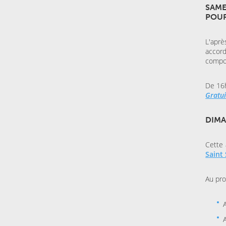
SAME
POUR
L'aprè
accor
compos
De 16
Gratui
DIMA
Cette
Saint
Au pr