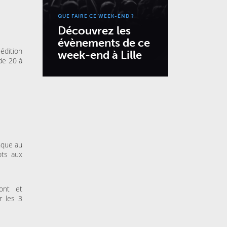
QUE FAIRE CE WEEK-END ?
Découvrez les
évènements de ce
édition
week-end à Lille
de 20 à
nque au
ots aux
ont et
r les 3