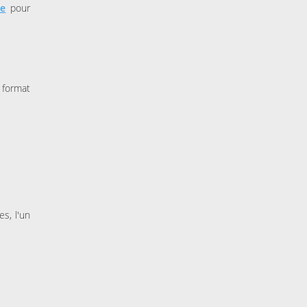
re
pour
 format
s, l'un