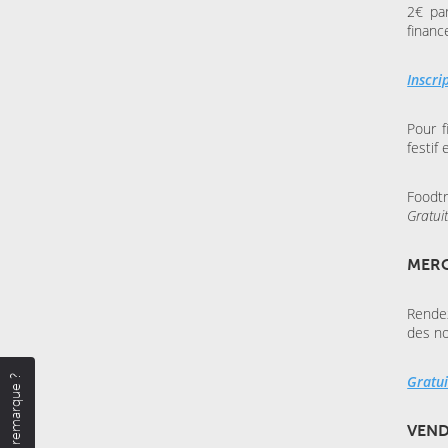
2€ par
financ
Inscri
Pour f
festif
Foodtr
Gratuit
MERC
Rendez
des no
Gratui
Une remarque ?
VEND