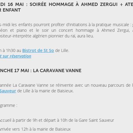
DI 16 MAI : SOIRÉE HOMMAGE À AHMED ZERGUI + ATE
 ENFANT
s-midi les enfants pourront profiter d'initiations à la pratique musicale : 
déon et piano et le soir un concert hommage à Ahmed Zergui, a
iteur-interprète algérien pionnier du raï, aura lieu.
h à 1h30 au
Bistrot de St So
de Lille.
t sur réservation
NCHE 17 MAI : LA CARAVANE VANNE
 année La Caravane Vanne se réinvente avec un nouveau parcours de 
 Sauveur
de Lille à la mairie de Baisieux.
ogramme :
Accueil à partir de 9h et départ à 10h de la Gare Saint Sauveur
Arrivée vers 12h à la mairie de Baisieux