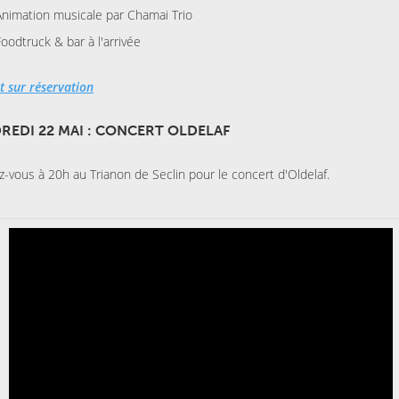
Animation musicale par Chamai Trio
Foodtruck & bar à l'arrivée
t sur réservation
REDI 22 MAI : CONCERT OLDELAF
-vous à 20h au Trianon de Seclin pour le concert d'Oldelaf.