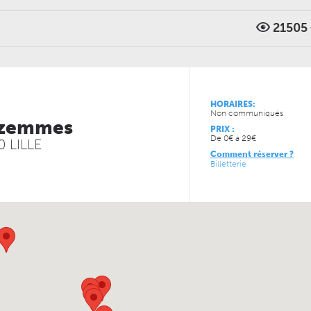
21505
VENDREDI 11 DÉCEMBRE 
CONCERTS
LUNDI 05 AVRIL 2027
LE NOUVEAU SIÈCLE
CONCERTS
À la carte ! – Les 5
LE NOUVEAU SIÈCLE
Récital de flûtes chinoises
de l’ONL
HORAIRES:
JEUDI 13 MAI 2027
Non communiqués
JEUDI 04 FÉVRIER 2027
zemmes
CONCERTS
CONCERTS
PRIX :
LE NOUVEAU SIÈCLE
LE NOUVEAU SIÈCLE
De 0€ à 29€
Musique de chambre avec
Just Play
 LILLE
les musiciens de l’ONL #4
Comment réserver ?
Billetterie
JEUDI 15 OCTOBRE 2026
VENDREDI 06 NOVEMBRE