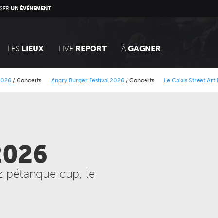
SER
UN ÉVÉNEMENT
LES
LIEUX
LIVE
REPORT
À
GAGNER
Concerts
Angry Burger Festival 2026
/
Concerts
Le Calais Street Art Festival
Alcatraz Festival 2026
/
Concerts
2026
z pétanque cup, le
DIMANCHE 14 MARS 2027
JEUDI 24 SEPTEMBRE 202
CONCERTS
CONCERTS
LE NOUVEAU SIÈCLE
LE NOUVEAU SIÈCLE
Voyage symphonique au
Gala des trois chef
cœur des séries