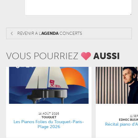
REVENIR A L'
AGENDA
CONCERTS
VOUS POURRIEZ
AUSSI
14 AOÛT 2026
11 SE
TOUQUET
EDHEC BUSI
Les Pianos Folies du Touquet-Paris-
Récital piano d’
Plage 2026