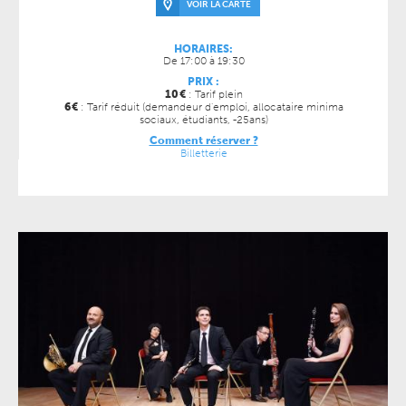
VOIR LA CARTE
HORAIRES:
De 17:00 à 19:30
PRIX :
10
€
: Tarif plein
6
€
: Tarif réduit (demandeur d'emploi, allocataire minima
sociaux, étudiants, -25ans)
Comment réserver ?
Billetterie